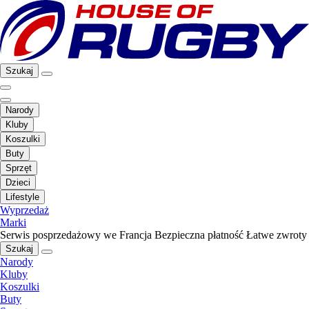
Szukaj
Narody
Kluby
Koszulki
Buty
Sprzęt
Dzieci
Lifestyle
Wyprzedaż
Marki
Serwis posprzedażowy we Francja
Bezpieczna płatność
Łatwe zwroty
Szukaj
Narody
Kluby
Koszulki
Buty