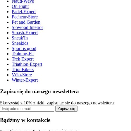
Nauti-Wave
On-Fight
Padel-Expert
Pecheur-Store
Pet and Garden
Slowood Interior
Smash-Expert
Sneak'In
Sneakids
Sport is good
Training-Fit
Trek Expert
Triathlon-Expert
TripnBikers
Vélo-Store
Winter-Expert
Zapisz się do naszego newslettera
Skorzystaj z 10% zniżki, zapisując się do naszego newslettera
Zapisz się
Bądźmy w kontakcie