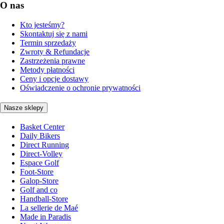
O nas
Kto jesteśmy?
Skontaktuj się z nami
Termin sprzedaży
Zwroty & Refundacje
Zastrzeżenia prawne
Metody płatności
Ceny i opcje dostawy
Oświadczenie o ochronie prywatności
Nasze sklepy
Basket Center
Daily Bikers
Direct Running
Direct-Volley
Espace Golf
Foot-Store
Galop-Store
Golf and co
Handball-Store
La sellerie de Maé
Made in Paradis