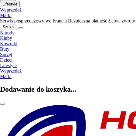
Lifestyle
Wyprzedaż
Marki
Serwis posprzedażowy we Francja
Bezpieczna płatność
Łatwe zwroty
Szukaj
Narody
Kluby
Koszulki
Buty
Sprzęt
Dzieci
Lifestyle
Wyprzedaż
Marki
Dodawanie do koszyka...