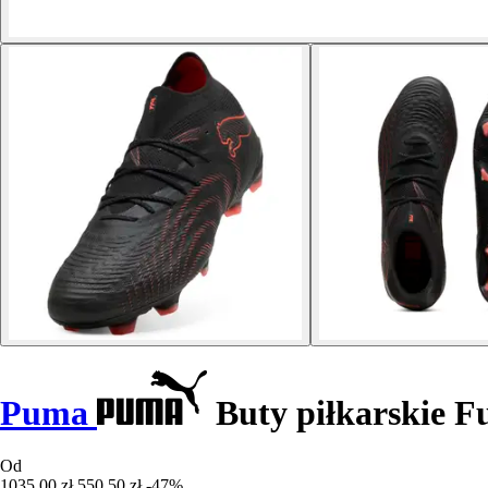
Puma
Buty piłkarskie F
Od
1035,00 zł
550,50 zł
-47%