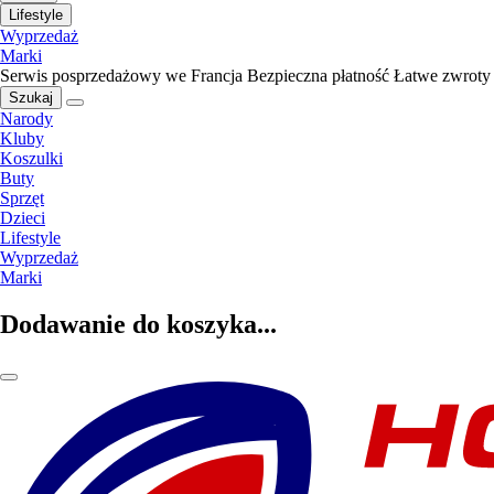
Lifestyle
Wyprzedaż
Marki
Serwis posprzedażowy we Francja
Bezpieczna płatność
Łatwe zwroty
Szukaj
Narody
Kluby
Koszulki
Buty
Sprzęt
Dzieci
Lifestyle
Wyprzedaż
Marki
Dodawanie do koszyka...