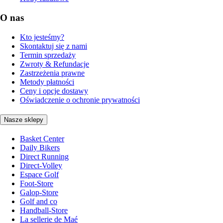
O nas
Kto jesteśmy?
Skontaktuj się z nami
Termin sprzedaży
Zwroty & Refundacje
Zastrzeżenia prawne
Metody płatności
Ceny i opcje dostawy
Oświadczenie o ochronie prywatności
Nasze sklepy
Basket Center
Daily Bikers
Direct Running
Direct-Volley
Espace Golf
Foot-Store
Galop-Store
Golf and co
Handball-Store
La sellerie de Maé