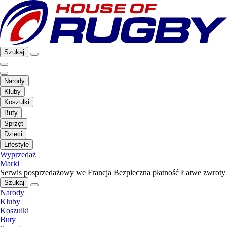
Szukaj
Narody
Kluby
Koszulki
Buty
Sprzęt
Dzieci
Lifestyle
Wyprzedaż
Marki
Serwis posprzedażowy we Francja
Bezpieczna płatność
Łatwe zwroty
Szukaj
Narody
Kluby
Koszulki
Buty