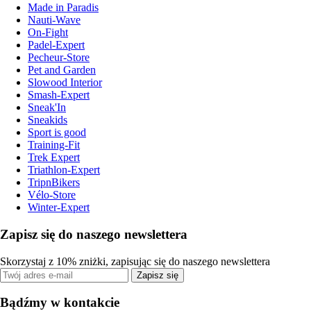
Made in Paradis
Nauti-Wave
On-Fight
Padel-Expert
Pecheur-Store
Pet and Garden
Slowood Interior
Smash-Expert
Sneak'In
Sneakids
Sport is good
Training-Fit
Trek Expert
Triathlon-Expert
TripnBikers
Vélo-Store
Winter-Expert
Zapisz się do naszego newslettera
Skorzystaj z 10% zniżki, zapisując się do naszego newslettera
Zapisz się
Bądźmy w kontakcie