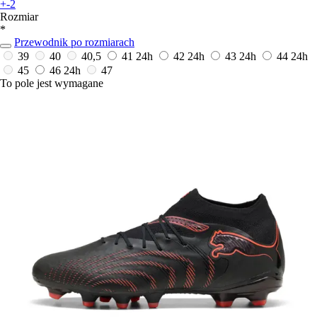
+-2
Rozmiar
*
Przewodnik po rozmiarach
39
40
40,5
41
24h
42
24h
43
24h
44
24h
45
46
24h
47
To pole jest wymagane