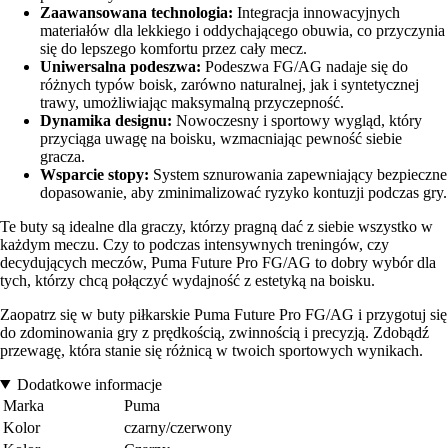
Zaawansowana technologia:
Integracja innowacyjnych
materiałów dla lekkiego i oddychającego obuwia, co przyczynia
się do lepszego komfortu przez cały mecz.
Uniwersalna podeszwa:
Podeszwa FG/AG nadaje się do
różnych typów boisk, zarówno naturalnej, jak i syntetycznej
trawy, umożliwiając maksymalną przyczepność.
Dynamika designu:
Nowoczesny i sportowy wygląd, który
przyciąga uwagę na boisku, wzmacniając pewność siebie
gracza.
Wsparcie stopy:
System sznurowania zapewniający bezpieczne
dopasowanie, aby zminimalizować ryzyko kontuzji podczas gry.
Te buty są idealne dla graczy, którzy pragną dać z siebie wszystko w
każdym meczu. Czy to podczas intensywnych treningów, czy
decydujących meczów, Puma Future Pro FG/AG to dobry wybór dla
tych, którzy chcą połączyć wydajność z estetyką na boisku.
Zaopatrz się w buty piłkarskie Puma Future Pro FG/AG i przygotuj się
do zdominowania gry z prędkością, zwinnością i precyzją. Zdobądź
przewagę, która stanie się różnicą w twoich sportowych wynikach.
Dodatkowe informacje
Marka
Puma
Kolor
czarny/czerwony