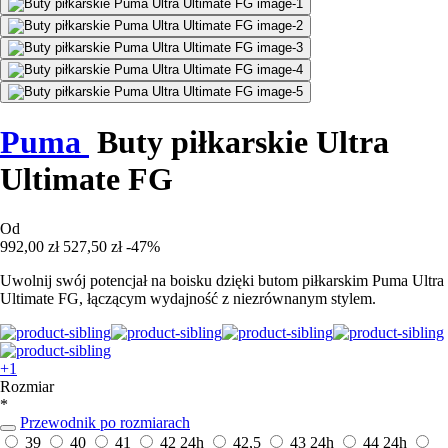
Puma
Buty piłkarskie Ultra
Ultimate FG
Od
992,00 zł
527,50 zł
-47%
Uwolnij swój potencjał na boisku dzięki butom piłkarskim Puma Ultra
Ultimate FG, łączącym wydajność z niezrównanym stylem.
+1
Rozmiar
*
Przewodnik po rozmiarach
39
40
41
42
24h
42,5
43
24h
44
24h