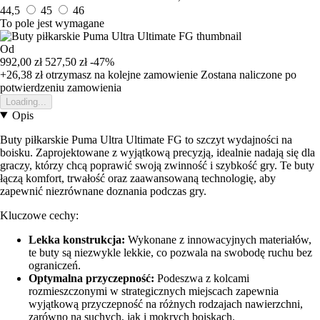
44,5
45
46
To pole jest wymagane
Od
992,00 zł
527,50 zł
-47%
+26,38 zł
otrzymasz na kolejne zamowienie
Zostana naliczone po
potwierdzeniu zamowienia
Loading...
Opis
Buty piłkarskie Puma Ultra Ultimate FG to szczyt wydajności na
boisku. Zaprojektowane z wyjątkową precyzją, idealnie nadają się dla
graczy, którzy chcą poprawić swoją zwinność i szybkość gry. Te buty
łączą komfort, trwałość oraz zaawansowaną technologię, aby
zapewnić niezrównane doznania podczas gry.
Kluczowe cechy:
Lekka konstrukcja:
Wykonane z innowacyjnych materiałów,
te buty są niezwykle lekkie, co pozwala na swobodę ruchu bez
ograniczeń.
Optymalna przyczepność:
Podeszwa z kolcami
rozmieszczonymi w strategicznych miejscach zapewnia
wyjątkową przyczepność na różnych rodzajach nawierzchni,
zarówno na suchych, jak i mokrych boiskach.