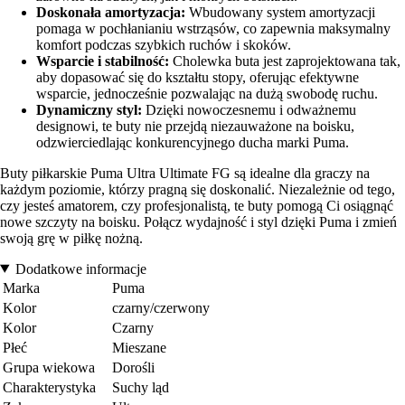
Doskonała amortyzacja:
Wbudowany system amortyzacji
pomaga w pochłanianiu wstrząsów, co zapewnia maksymalny
komfort podczas szybkich ruchów i skoków.
Wsparcie i stabilność:
Cholewka buta jest zaprojektowana tak,
aby dopasować się do kształtu stopy, oferując efektywne
wsparcie, jednocześnie pozwalając na dużą swobodę ruchu.
Dynamiczny styl:
Dzięki nowoczesnemu i odważnemu
designowi, te buty nie przejdą niezauważone na boisku,
odzwierciedlając konkurencyjnego ducha marki Puma.
Buty piłkarskie Puma Ultra Ultimate FG są idealne dla graczy na
każdym poziomie, którzy pragną się doskonalić. Niezależnie od tego,
czy jesteś amatorem, czy profesjonalistą, te buty pomogą Ci osiągnąć
nowe szczyty na boisku. Połącz wydajność i styl dzięki Puma i zmień
swoją grę w piłkę nożną.
Dodatkowe informacje
Marka
Puma
Kolor
czarny/czerwony
Kolor
Czarny
Płeć
Mieszane
Grupa wiekowa
Dorośli
Charakterystyka
Suchy ląd