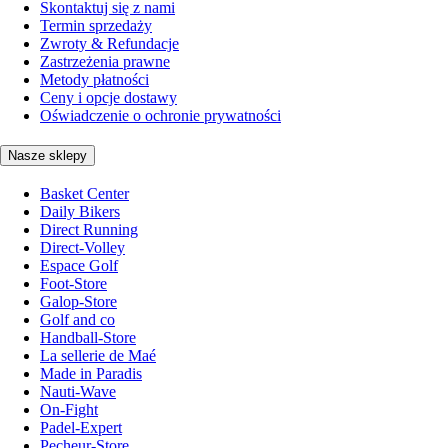
Skontaktuj się z nami
Termin sprzedaży
Zwroty & Refundacje
Zastrzeżenia prawne
Metody płatności
Ceny i opcje dostawy
Oświadczenie o ochronie prywatności
Nasze sklepy
Basket Center
Daily Bikers
Direct Running
Direct-Volley
Espace Golf
Foot-Store
Galop-Store
Golf and co
Handball-Store
La sellerie de Maé
Made in Paradis
Nauti-Wave
On-Fight
Padel-Expert
Pecheur-Store