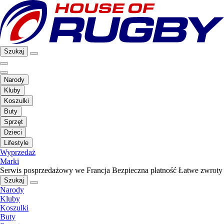
Szukaj
Narody
Kluby
Koszulki
Buty
Sprzęt
Dzieci
Lifestyle
Wyprzedaż
Marki
Serwis posprzedażowy we Francja
Bezpieczna płatność
Łatwe zwroty
Szukaj
Narody
Kluby
Koszulki
Buty