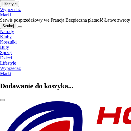
Lifestyle
Wyprzedaż
Marki
Serwis posprzedażowy we Francja
Bezpieczna płatność
Łatwe zwroty
Szukaj
Narody
Kluby
Koszulki
Buty
Sprzęt
Dzieci
Lifestyle
Wyprzedaż
Marki
Dodawanie do koszyka...