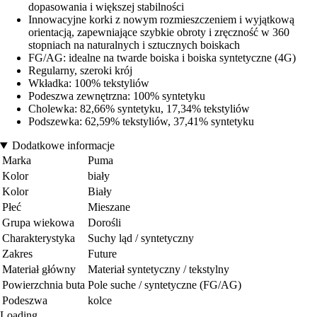
dopasowania i większej stabilności
Innowacyjne korki z nowym rozmieszczeniem i wyjątkową
orientacją, zapewniające szybkie obroty i zręczność w 360
stopniach na naturalnych i sztucznych boiskach
FG/AG: idealne na twarde boiska i boiska syntetyczne (4G)
Regularny, szeroki krój
Wkładka: 100% tekstyliów
Podeszwa zewnętrzna: 100% syntetyku
Cholewka: 82,66% syntetyku, 17,34% tekstyliów
Podszewka: 62,59% tekstyliów, 37,41% syntetyku
Dodatkowe informacje
Marka
Puma
Kolor
biały
Kolor
Biały
Płeć
Mieszane
Grupa wiekowa
Dorośli
Charakterystyka
Suchy ląd / syntetyczny
Zakres
Future
Materiał główny
Materiał syntetyczny / tekstylny
Powierzchnia buta
Pole suche / syntetyczne (FG/AG)
Podeszwa
kolce
Loading...