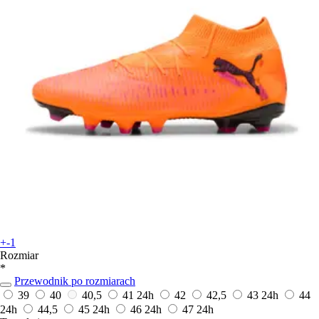
+-1
Rozmiar
*
Przewodnik po rozmiarach
39
40
40,5
41
24h
42
42,5
43
24h
44
24h
44,5
45
24h
46
24h
47
24h