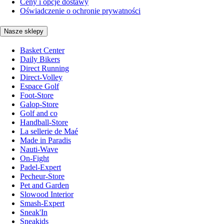
Ceny i opcje dostawy
Oświadczenie o ochronie prywatności
Nasze sklepy
Basket Center
Daily Bikers
Direct Running
Direct-Volley
Espace Golf
Foot-Store
Galop-Store
Golf and co
Handball-Store
La sellerie de Maé
Made in Paradis
Nauti-Wave
On-Fight
Padel-Expert
Pecheur-Store
Pet and Garden
Slowood Interior
Smash-Expert
Sneak'In
Sneakids