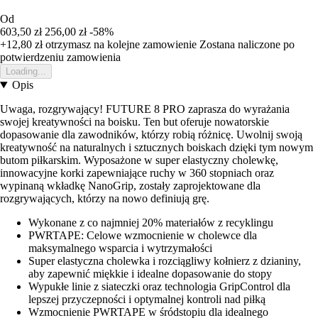
Od
603,50 zł
256,00 zł
-58%
+12,80 zł
otrzymasz na kolejne zamowienie
Zostana naliczone po
potwierdzeniu zamowienia
Loading...
Opis
Uwaga, rozgrywający! FUTURE 8 PRO zaprasza do wyrażania
swojej kreatywności na boisku. Ten but oferuje nowatorskie
dopasowanie dla zawodników, którzy robią różnicę. Uwolnij swoją
kreatywność na naturalnych i sztucznych boiskach dzięki tym nowym
butom piłkarskim. Wyposażone w super elastyczny cholewkę,
innowacyjne korki zapewniające ruchy w 360 stopniach oraz
wypinaną wkładkę NanoGrip, zostały zaprojektowane dla
rozgrywających, którzy na nowo definiują grę.
Wykonane z co najmniej 20% materiałów z recyklingu
PWRTAPE: Celowe wzmocnienie w cholewce dla
maksymalnego wsparcia i wytrzymałości
Super elastyczna cholewka i rozciągliwy kołnierz z dzianiny,
aby zapewnić miękkie i idealne dopasowanie do stopy
Wypukłe linie z siateczki oraz technologia GripControl dla
lepszej przyczepności i optymalnej kontroli nad piłką
Wzmocnienie PWRTAPE w śródstopiu dla idealnego