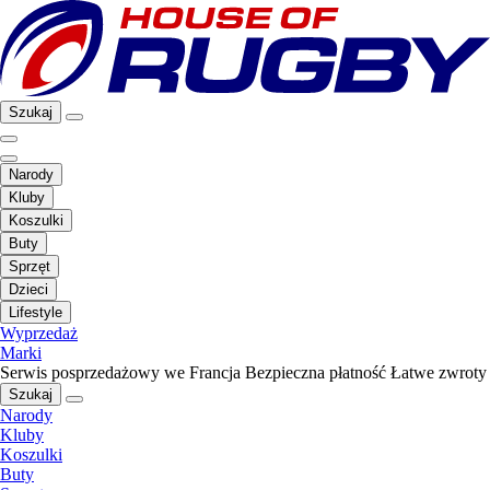
Szukaj
Narody
Kluby
Koszulki
Buty
Sprzęt
Dzieci
Lifestyle
Wyprzedaż
Marki
Serwis posprzedażowy we Francja
Bezpieczna płatność
Łatwe zwroty
Szukaj
Narody
Kluby
Koszulki
Buty