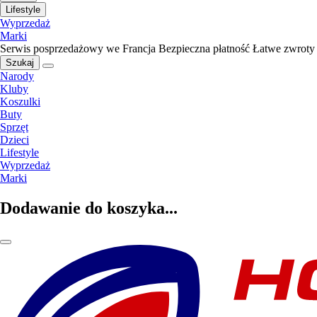
Lifestyle
Wyprzedaż
Marki
Serwis posprzedażowy we Francja
Bezpieczna płatność
Łatwe zwroty
Szukaj
Narody
Kluby
Koszulki
Buty
Sprzęt
Dzieci
Lifestyle
Wyprzedaż
Marki
Dodawanie do koszyka...