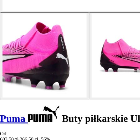
Puma
Buty piłkarskie U
Od
603,50 zł
266,50 zł
-56%