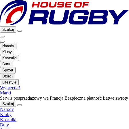
Szukaj
Narody
Kluby
Koszulki
Buty
Sprzęt
Dzieci
Lifestyle
Wyprzedaż
Marki
Serwis posprzedażowy we Francja
Bezpieczna płatność
Łatwe zwroty
Szukaj
Narody
Kluby
Koszulki
Buty