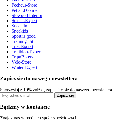
Pecheur-Store
Pet and Garden
Slowood Interior
Smash-Expert
Sneak'In
Sneakids
Sport is good
Training-Fit
Trek Expert
Triathlon-Expert
TripnBikers
Vélo-Store
Winter-Expert
Zapisz się do naszego newslettera
Skorzystaj z 10% zniżki, zapisując się do naszego newslettera
Zapisz się
Bądźmy w kontakcie
Znajdź nas w mediach społecznościowych