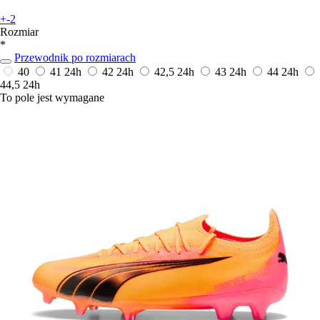
+-2
Rozmiar
*
Przewodnik po rozmiarach
40
41
24h
42
24h
42,5
24h
43
24h
44
24h
44,5
24h
To pole jest wymagane