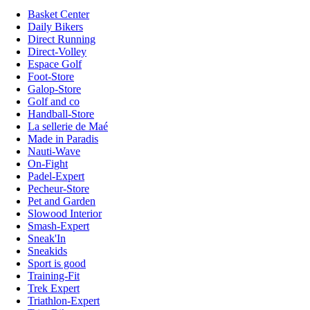
Basket Center
Daily Bikers
Direct Running
Direct-Volley
Espace Golf
Foot-Store
Galop-Store
Golf and co
Handball-Store
La sellerie de Maé
Made in Paradis
Nauti-Wave
On-Fight
Padel-Expert
Pecheur-Store
Pet and Garden
Slowood Interior
Smash-Expert
Sneak'In
Sneakids
Sport is good
Training-Fit
Trek Expert
Triathlon-Expert