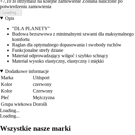
+7,10 zł
otrzymasz na kolejne zamowienie
Zostana naliczone po
potwierdzeniu zamowienia
Loading...
Opis
"DLA PLANETY"
Budowa bezszwowa z minimalnymi szwami dla maksymalnego
komfortu
Raglan dla optymalnego dopasowania i swobody ruchów
Funkcjonalne strefy dziane
Materiał odprowadzający wilgoć i szybko schnący
Materiał wysoko elastyczny, elastyczny i miękki
Dodatkowe informacje
Marka
Uhlsport
Kolor
czerwony
Kolor
Czerwony
Płeć
Mężczyzna
Grupa wiekowa
Dorośli
Loading...
Loading...
Wszystkie nasze marki