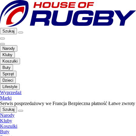
Szukaj
Narody
Kluby
Koszulki
Buty
Sprzęt
Dzieci
Lifestyle
Wyprzedaż
Marki
Serwis posprzedażowy we Francja
Bezpieczna płatność
Łatwe zwroty
Szukaj
Narody
Kluby
Koszulki
Buty