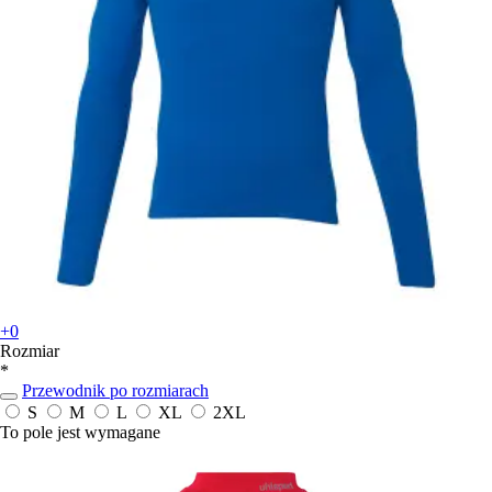
+0
Rozmiar
*
Przewodnik po rozmiarach
S
M
L
XL
2XL
To pole jest wymagane