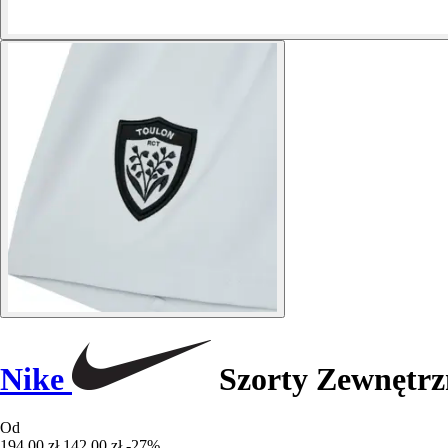
Nike
Szorty Zewnętrz
Od
194,00 zł
142,00 zł
-27%