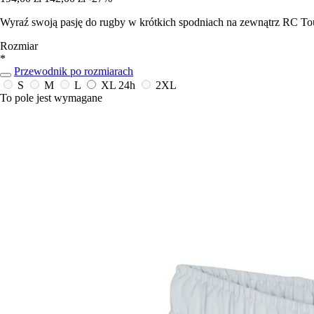
Wyraź swoją pasję do rugby w krótkich spodniach na zewnątrz RC Tou
Rozmiar
*
Przewodnik po rozmiarach
S
M
L
XL
24h
2XL
To pole jest wymagane