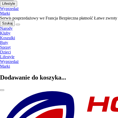
Lifestyle
Wyprzedaż
Marki
Serwis posprzedażowy we Francja
Bezpieczna płatność
Łatwe zwroty
Szukaj
Narody
Kluby
Koszulki
Buty
Sprzęt
Dzieci
Lifestyle
Wyprzedaż
Marki
Dodawanie do koszyka...