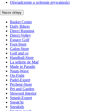
Oświadczenie o ochronie prywatności
Nasze sklepy
Basket Center
Daily Bikers
Direct Running
Direct-Volley
Espace Golf
Foot-Store
Galop-Store
Golf and co
Handball-Store
La sellerie de Maé
Made in Paradis
Nauti-Wave
On-Fight
Padel-Expert
Pecheur-Store
Pet and Garden
Slowood Interior
Smash-Expert
Sneak'In
Sneakids