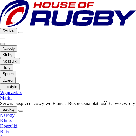
Szukaj
Narody
Kluby
Koszulki
Buty
Sprzęt
Dzieci
Lifestyle
Wyprzedaż
Marki
Serwis posprzedażowy we Francja
Bezpieczna płatność
Łatwe zwroty
Szukaj
Narody
Kluby
Koszulki
Buty