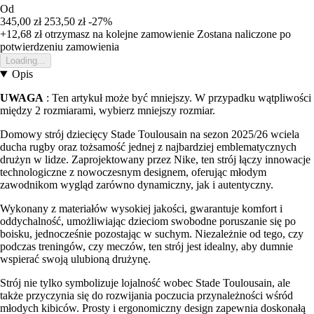
Od
345,00 zł
253,50 zł
-27%
+12,68 zł
otrzymasz na kolejne zamowienie
Zostana naliczone po
potwierdzeniu zamowienia
Loading...
Opis
UWAGA
: Ten artykuł może być mniejszy. W przypadku wątpliwości
między 2 rozmiarami, wybierz mniejszy rozmiar.
Domowy strój dziecięcy Stade Toulousain na sezon 2025/26 wciela
ducha rugby oraz tożsamość jednej z najbardziej emblematycznych
drużyn w lidze. Zaprojektowany przez Nike, ten strój łączy innowacje
technologiczne z nowoczesnym designem, oferując młodym
zawodnikom wygląd zarówno dynamiczny, jak i autentyczny.
Wykonany z materiałów wysokiej jakości, gwarantuje komfort i
oddychalność, umożliwiając dzieciom swobodne poruszanie się po
boisku, jednocześnie pozostając w suchym. Niezależnie od tego, czy
podczas treningów, czy meczów, ten strój jest idealny, aby dumnie
wspierać swoją ulubioną drużynę.
Strój nie tylko symbolizuje lojalność wobec Stade Toulousain, ale
także przyczynia się do rozwijania poczucia przynależności wśród
młodych kibiców. Prosty i ergonomiczny design zapewnia doskonałą