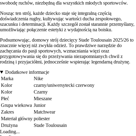
swobodę ruchów, niezbędną dla wszystkich młodych sportowców.
Nosząc ten strój, każde dziecko staje się integralną częścią
doświadczenia rugby, kultywując wartości ducha zespołowego,
szacunku i determinacji. Każdy szczegół został starannie przemyślany,
umożliwiając połączenie estetyki z wydajnością na boisku.
Podsumowując, domowy strój dziecięcy Stade Toulousain 2025/26 to
znacznie więcej niż zwykła odzież. To prawdziwe narzędzie do
zachęcania do pasji sportowych, wzmacniania więzi oraz
przygotowywania się do przeżywania niezapomnianych chwil z
rodziną i przyjaciółmi, jednocześnie wspierając legendarną drużynę.
Dodatkowe informacje
Marka
Nike
Kolor
czarny/uniwersytecki czerwony
Kolor
Czarny
Płeć
Mieszane
Grupa wiekowa
Junior
Zakres
Matchwear
Materiał główny
poliester
Drużyna
Stade Toulousain
Loading...