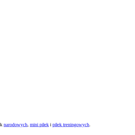
ek
narodowych
,
mini piłek
i
piłek treningowych
.