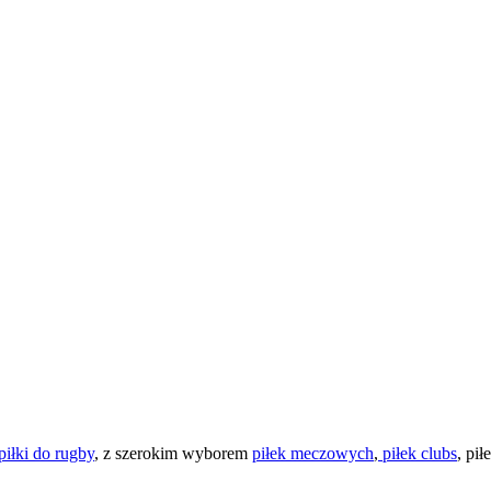
piłki do rugby
, z szerokim wyborem
piłek meczowych
,
piłek clubs
, pił