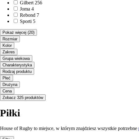
Gilbert
256
Joma
4
Rebond
7
Sporti
5
Pokaż więcej
(20)
Rozmiar
Kolor
Zakres
Grupa wiekowa
Charakterystyka
Rodzaj produktu
Płeć
Drużyna
Cena
Zobacz 325 produktów
Piłki
House of Rugby to miejsce, w którym znajdziesz wszystkie potrzebne