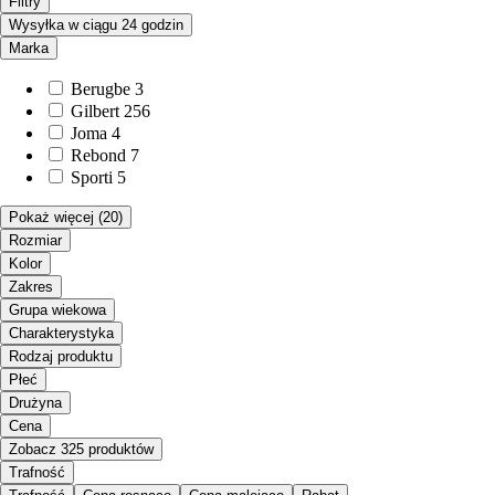
Filtry
Wysyłka w ciągu 24 godzin
Marka
Berugbe
3
Gilbert
256
Joma
4
Rebond
7
Sporti
5
Pokaż więcej
(20)
Rozmiar
Kolor
Zakres
Grupa wiekowa
Charakterystyka
Rodzaj produktu
Płeć
Drużyna
Cena
Zobacz 325 produktów
Trafność