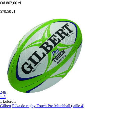
Od
802,00 zł
570,50 zł
24h
+-3
1 kolorów
Gilbert
Piłka do rugby Touch Pro Matchball (taille 4)