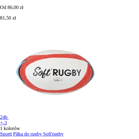
Od
86,00 zł
81,50 zł
24h
+-3
1 kolorów
Sporti
Piłka do rugby Soft'rugby