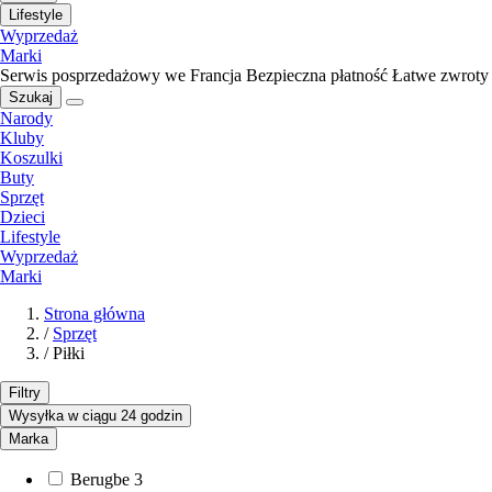
Lifestyle
Wyprzedaż
Marki
Serwis posprzedażowy we Francja
Bezpieczna płatność
Łatwe zwroty
Szukaj
Narody
Kluby
Koszulki
Buty
Sprzęt
Dzieci
Lifestyle
Wyprzedaż
Marki
Strona główna
/
Sprzęt
/
Piłki
Filtry
Wysyłka w ciągu 24 godzin
Marka
Berugbe
3