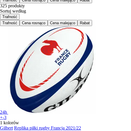
Trafność
Cena rosnąco
Cena malejąco
Rabat
325 produkty
Sortuj według
Trafność
Trafność
Cena rosnąco
Cena malejąco
Rabat
24h
+-3
1 kolorów
Gilbert
Replika piłki rugby Francja 2021/22