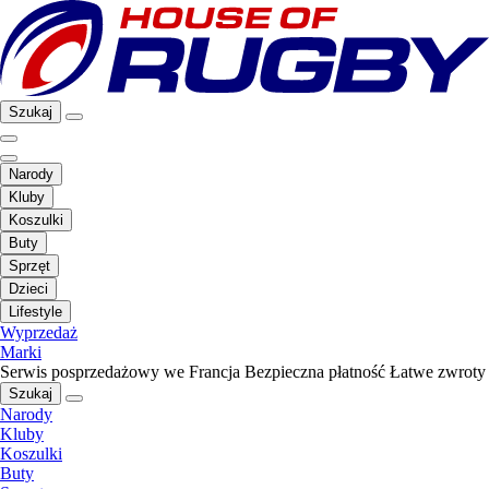
Szukaj
Narody
Kluby
Koszulki
Buty
Sprzęt
Dzieci
Lifestyle
Wyprzedaż
Marki
Serwis posprzedażowy we Francja
Bezpieczna płatność
Łatwe zwroty
Szukaj
Narody
Kluby
Koszulki
Buty