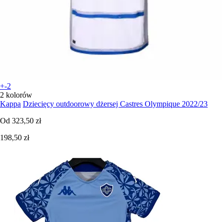
+-2
2 kolorów
Kappa
Dziecięcy outdoorowy dżersej Castres Olympique 2022/23
Od
323,50 zł
198,50 zł