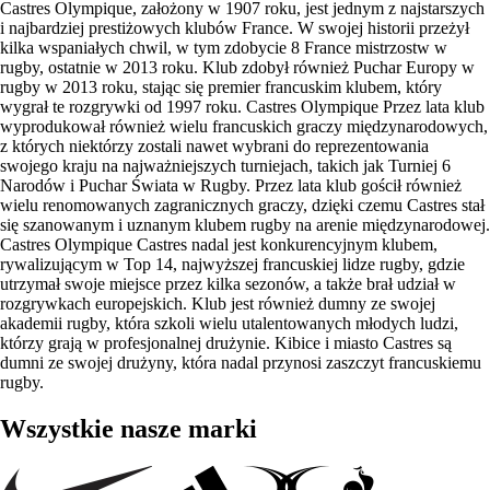
Castres Olympique, założony w 1907 roku, jest jednym z najstarszych
i najbardziej prestiżowych klubów France. W swojej historii przeżył
kilka wspaniałych chwil, w tym zdobycie 8 France mistrzostw w
rugby, ostatnie w 2013 roku. Klub zdobył również Puchar Europy w
rugby w 2013 roku, stając się premier francuskim klubem, który
wygrał te rozgrywki od 1997 roku. Castres Olympique Przez lata klub
wyprodukował również wielu francuskich graczy międzynarodowych,
z których niektórzy zostali nawet wybrani do reprezentowania
swojego kraju na najważniejszych turniejach, takich jak Turniej 6
Narodów i Puchar Świata w Rugby. Przez lata klub gościł również
wielu renomowanych zagranicznych graczy, dzięki czemu Castres stał
się szanowanym i uznanym klubem rugby na arenie międzynarodowej.
Castres Olympique Castres nadal jest konkurencyjnym klubem,
rywalizującym w Top 14, najwyższej francuskiej lidze rugby, gdzie
utrzymał swoje miejsce przez kilka sezonów, a także brał udział w
rozgrywkach europejskich. Klub jest również dumny ze swojej
akademii rugby, która szkoli wielu utalentowanych młodych ludzi,
którzy grają w profesjonalnej drużynie. Kibice i miasto Castres są
dumni ze swojej drużyny, która nadal przynosi zaszczyt francuskiemu
rugby.
Wszystkie nasze marki