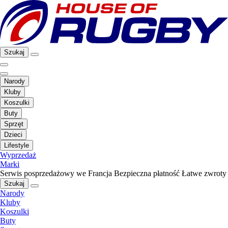
Szukaj
Narody
Kluby
Koszulki
Buty
Sprzęt
Dzieci
Lifestyle
Wyprzedaż
Marki
Serwis posprzedażowy we Francja
Bezpieczna płatność
Łatwe zwroty
Szukaj
Narody
Kluby
Koszulki
Buty