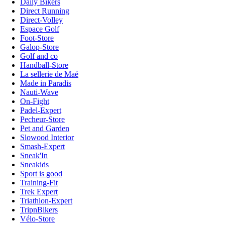
Daily Bikers
Direct Running
Direct-Volley
Espace Golf
Foot-Store
Galop-Store
Golf and co
Handball-Store
La sellerie de Maé
Made in Paradis
Nauti-Wave
On-Fight
Padel-Expert
Pecheur-Store
Pet and Garden
Slowood Interior
Smash-Expert
Sneak'In
Sneakids
Sport is good
Training-Fit
Trek Expert
Triathlon-Expert
TripnBikers
Vélo-Store