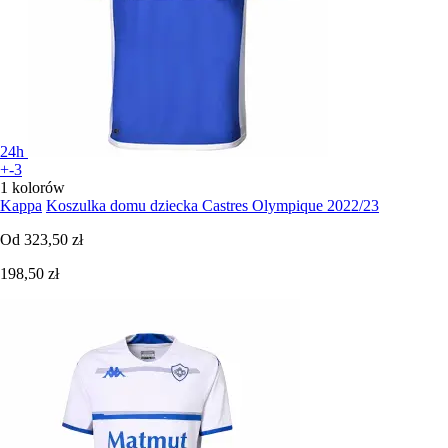
24h
+-3
1 kolorów
Kappa
Koszulka domu dziecka Castres Olympique 2022/23
Od
323,50 zł
198,50 zł