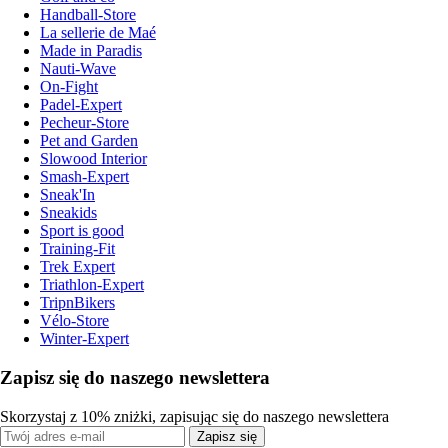
Handball-Store
La sellerie de Maé
Made in Paradis
Nauti-Wave
On-Fight
Padel-Expert
Pecheur-Store
Pet and Garden
Slowood Interior
Smash-Expert
Sneak'In
Sneakids
Sport is good
Training-Fit
Trek Expert
Triathlon-Expert
TripnBikers
Vélo-Store
Winter-Expert
Zapisz się do naszego newslettera
Skorzystaj z 10% zniżki, zapisując się do naszego newslettera
Zapisz się