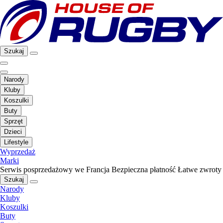
Szukaj
Narody
Kluby
Koszulki
Buty
Sprzęt
Dzieci
Lifestyle
Wyprzedaż
Marki
Serwis posprzedażowy we Francja
Bezpieczna płatność
Łatwe zwroty
Szukaj
Narody
Kluby
Koszulki
Buty