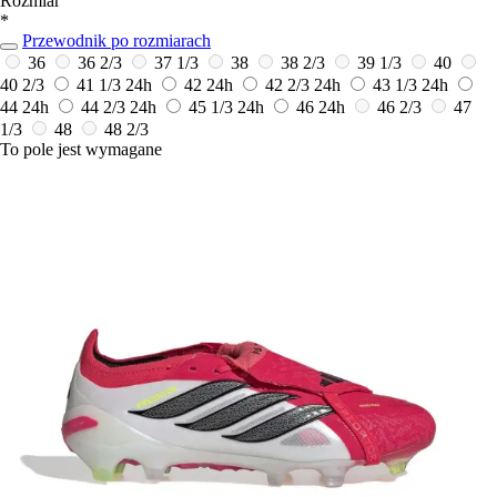
Rozmiar
*
Przewodnik po rozmiarach
36
36 2/3
37 1/3
38
38 2/3
39 1/3
40
40 2/3
41 1/3
24h
42
24h
42 2/3
24h
43 1/3
24h
44
24h
44 2/3
24h
45 1/3
24h
46
24h
46 2/3
47
1/3
48
48 2/3
To pole jest wymagane