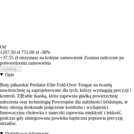
Od
1207,50 zł
751,00 zł
-38%
+37,55 zł
otrzymasz na kolejne zamowienie
Zostana naliczone po
potwierdzeniu zamowienia
Loading...
Opis
Buty piłkarskie Predator Elite Fold-Over Tongue na twardą
nawierzchnię są zaprojektowane dla tych, którzy wymagają precyzji i
kontroli. Z折able tkanką, która zapewnia gładką powierzchnię
uderzenia oraz technologią Powerspine dla stabilności śródstopia, te
buty oferują doskonałe połączenie komfortu i wydajności.
Innowacyjna cholewka z siateczki zapewnia miękkość i lekkość,
podczas gdy zintegrowana powłoka hapticzna poprawia precyzję
strzałów.
Dodatkowe informacje