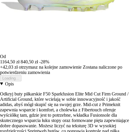
Od
1164,50 zł
840,50 zł
-28%
+42,03 zł
otrzymasz na kolejne zamowienie
Zostana naliczone po
potwierdzeniu zamowienia
Loading...
Opis
Odkryj buty piłkarskie F50 Sparkfusion Elite Mid Cut Firm Ground /
Artificial Ground, które wcielają w sobie innowacyjność i jakość
adidas, abyś mógł skupić się na swojej grze. Mid-cut z Primeknit
zapewnia wsparcie i komfort, a cholewka z Fibertouch oferuje
wyściółkę tam, gdzie jest to potrzebne, wkładka Fusionsole dla
skutecznego wsparcia łuku stopy oraz formowane pięta zapewniające
dobre dopasowanie. Możesz liczyć na teksturę 3D w wysokiej
rozdzielczości Sprintweb butów, co poprawia kontrolę nad piłką,