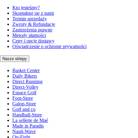
Kto jesteśmy?
Skontaktuj się z nami
Termin sprzedaży
Zwroty & Refundacje
Zastrzeżenia prawne
Metody płatności
Ceny i opcje dostawy
Oświadczenie o ochronie prywatności
Nasze sklepy
Basket Center
Daily Bikers
Direct Running
Direct-Volley
Espace Golf
Foot-Store
Galop-Store
Golf and co
Handball-Store
La sellerie de Maé
Made in Paradis
Nauti-Wave
On-Fight