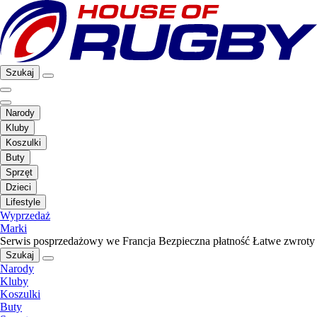
Szukaj
Narody
Kluby
Koszulki
Buty
Sprzęt
Dzieci
Lifestyle
Wyprzedaż
Marki
Serwis posprzedażowy we Francja
Bezpieczna płatność
Łatwe zwroty
Szukaj
Narody
Kluby
Koszulki
Buty