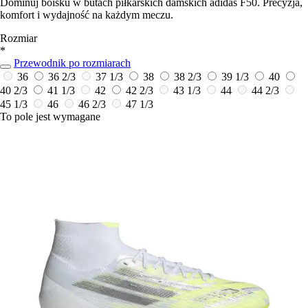
Dominuj boisku w butach piłkarskich damskich adidas F50. Precyzja,
komfort i wydajność na każdym meczu.
Rozmiar
*
Przewodnik po rozmiarach
36
36 2/3
37 1/3
38
38 2/3
39 1/3
40
40 2/3
41 1/3
42
42 2/3
43 1/3
44
44 2/3
45 1/3
46
46 2/3
47 1/3
To pole jest wymagane