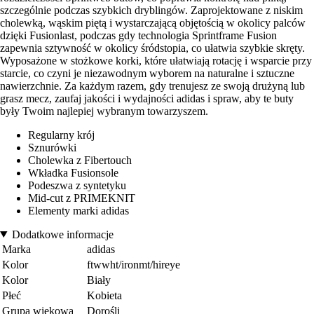
szczególnie podczas szybkich dryblingów. Zaprojektowane z niskim
cholewką, wąskim piętą i wystarczającą objętością w okolicy palców
dzięki Fusionlast, podczas gdy technologia Sprintframe Fusion
zapewnia sztywność w okolicy śródstopia, co ułatwia szybkie skręty.
Wyposażone w stożkowe korki, które ułatwiają rotację i wsparcie przy
starcie, co czyni je niezawodnym wyborem na naturalne i sztuczne
nawierzchnie. Za każdym razem, gdy trenujesz ze swoją drużyną lub
grasz mecz, zaufaj jakości i wydajności adidas i spraw, aby te buty
były Twoim najlepiej wybranym towarzyszem.
Regularny krój
Sznurówki
Cholewka z Fibertouch
Wkładka Fusionsole
Podeszwa z syntetyku
Mid-cut z PRIMEKNIT
Elementy marki adidas
Dodatkowe informacje
Marka
adidas
Kolor
ftwwht/ironmt/hireye
Kolor
Biały
Płeć
Kobieta
Grupa wiekowa
Dorośli