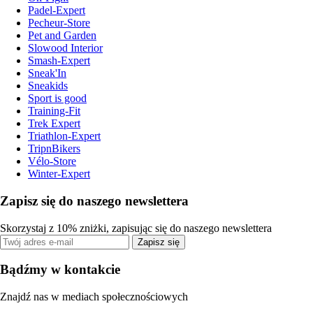
Padel-Expert
Pecheur-Store
Pet and Garden
Slowood Interior
Smash-Expert
Sneak'In
Sneakids
Sport is good
Training-Fit
Trek Expert
Triathlon-Expert
TripnBikers
Vélo-Store
Winter-Expert
Zapisz się do naszego newslettera
Skorzystaj z 10% zniżki, zapisując się do naszego newslettera
Zapisz się
Bądźmy w kontakcie
Znajdź nas w mediach społecznościowych