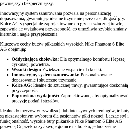
pewniejszy i bezpieczniejszy.
Innowacyjny system sznurowania pozwala na personalizację
dopasowania, gwarantując idealne trzymanie przez całą długość gry.
Kolce AG są specjalnie zaprojektowane do gry na sztucznej trawie,
zapewniając wyjątkową przyczepność, co umożliwia szybkie zmiany
kierunku i nagłe przyspieszenia.
Kluczowe cechy butów piłkarskich wysokich Nike Phantom 6 Elite
AG obejmują:
Oddychająca cholewka:
Dla optymalnego komfortu i lepszej
cyrkulacji powietrza.
Wysoki design:
Zwiększone wsparcie dla kostki.
Innowacyjny system sznurowania:
Personalizowane
dopasowanie i skuteczne trzymanie.
Kolce AG:
Idealne do sztucznej trawy, gwarantujące doskonałą
przyczepność.
Poprawiona wydajność:
Zaprojektowane, aby optymalizować
precyzję podań i strzałów.
Idealne do meczów w rywalizacji lub intensywnych treningów, te buty
są niezastąpionym wyborem dla pasjonatów piłki nożnej. Łącząc styl i
funkcjonalność, wysokie buty piłkarskie Nike Phantom 6 Elite AG
pozwolą Ci przekroczyć swoje granice na boisku, jednocześnie