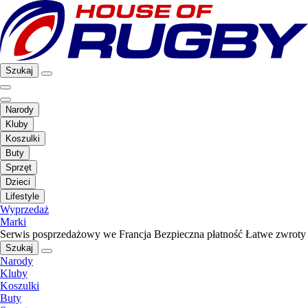
Szukaj
Narody
Kluby
Koszulki
Buty
Sprzęt
Dzieci
Lifestyle
Wyprzedaż
Marki
Serwis posprzedażowy we Francja
Bezpieczna płatność
Łatwe zwroty
Szukaj
Narody
Kluby
Koszulki
Buty