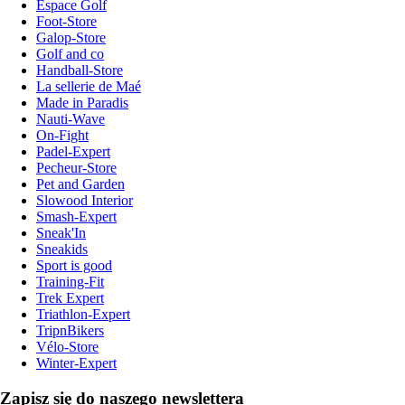
Espace Golf
Foot-Store
Galop-Store
Golf and co
Handball-Store
La sellerie de Maé
Made in Paradis
Nauti-Wave
On-Fight
Padel-Expert
Pecheur-Store
Pet and Garden
Slowood Interior
Smash-Expert
Sneak'In
Sneakids
Sport is good
Training-Fit
Trek Expert
Triathlon-Expert
TripnBikers
Vélo-Store
Winter-Expert
Zapisz się do naszego newslettera