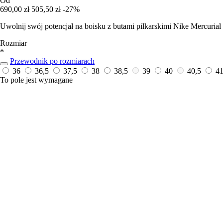
Od
690,00 zł
505,50 zł
-27%
Uwolnij swój potencjał na boisku z butami piłkarskimi Nike Mercuria
Rozmiar
*
Przewodnik po rozmiarach
36
36,5
37,5
38
38,5
39
40
40,5
4
To pole jest wymagane