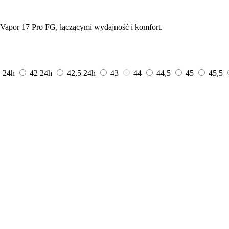
l Vapor 17 Pro FG, łączącymi wydajność i komfort.
1
24h
42
24h
42,5
24h
43
44
44,5
45
45,5