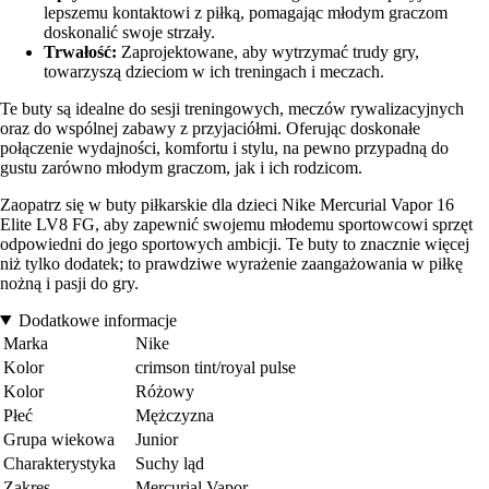
lepszemu kontaktowi z piłką, pomagając młodym graczom
doskonalić swoje strzały.
Trwałość:
Zaprojektowane, aby wytrzymać trudy gry,
towarzyszą dzieciom w ich treningach i meczach.
Te buty są idealne do sesji treningowych, meczów rywalizacyjnych
oraz do wspólnej zabawy z przyjaciółmi. Oferując doskonałe
połączenie wydajności, komfortu i stylu, na pewno przypadną do
gustu zarówno młodym graczom, jak i ich rodzicom.
Zaopatrz się w buty piłkarskie dla dzieci Nike Mercurial Vapor 16
Elite LV8 FG, aby zapewnić swojemu młodemu sportowcowi sprzęt
odpowiedni do jego sportowych ambicji. Te buty to znacznie więcej
niż tylko dodatek; to prawdziwe wyrażenie zaangażowania w piłkę
nożną i pasji do gry.
Dodatkowe informacje
Marka
Nike
Kolor
crimson tint/royal pulse
Kolor
Różowy
Płeć
Mężczyzna
Grupa wiekowa
Junior
Charakterystyka
Suchy ląd
Zakres
Mercurial Vapor