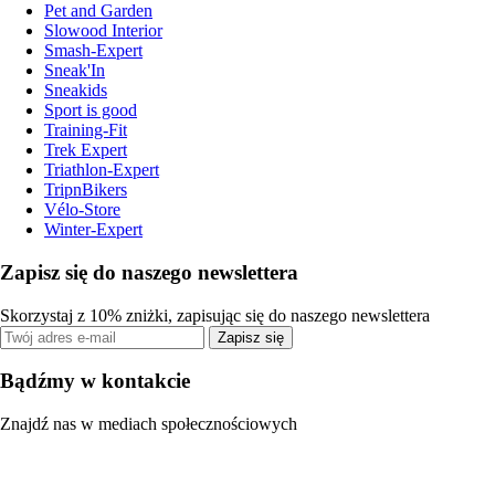
Pet and Garden
Slowood Interior
Smash-Expert
Sneak'In
Sneakids
Sport is good
Training-Fit
Trek Expert
Triathlon-Expert
TripnBikers
Vélo-Store
Winter-Expert
Zapisz się do naszego newslettera
Skorzystaj z 10% zniżki, zapisując się do naszego newslettera
Zapisz się
Bądźmy w kontakcie
Znajdź nas w mediach społecznościowych