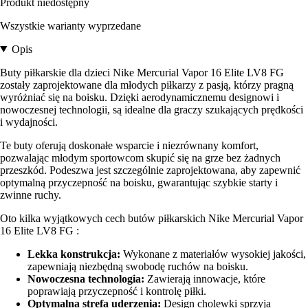
Produkt niedostępny
Wszystkie warianty wyprzedane
Opis
Buty piłkarskie dla dzieci Nike Mercurial Vapor 16 Elite LV8 FG
zostały zaprojektowane dla młodych piłkarzy z pasją, którzy pragną
wyróżniać się na boisku. Dzięki aerodynamicznemu designowi i
nowoczesnej technologii, są idealne dla graczy szukających prędkości
i wydajności.
Te buty oferują doskonałe wsparcie i niezrównany komfort,
pozwalając młodym sportowcom skupić się na grze bez żadnych
przeszkód. Podeszwa jest szczególnie zaprojektowana, aby zapewnić
optymalną przyczepność na boisku, gwarantując szybkie starty i
zwinne ruchy.
Oto kilka wyjątkowych cech butów piłkarskich Nike Mercurial Vapor
16 Elite LV8 FG :
Lekka konstrukcja:
Wykonane z materiałów wysokiej jakości,
zapewniają niezbędną swobodę ruchów na boisku.
Nowoczesna technologia:
Zawierają innowacje, które
poprawiają przyczepność i kontrolę piłki.
Optymalna strefa uderzenia:
Design cholewki sprzyja