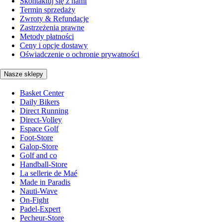
Skontaktuj się z nami
Termin sprzedaży
Zwroty & Refundacje
Zastrzeżenia prawne
Metody płatności
Ceny i opcje dostawy
Oświadczenie o ochronie prywatności
Nasze sklepy
Basket Center
Daily Bikers
Direct Running
Direct-Volley
Espace Golf
Foot-Store
Galop-Store
Golf and co
Handball-Store
La sellerie de Maé
Made in Paradis
Nauti-Wave
On-Fight
Padel-Expert
Pecheur-Store