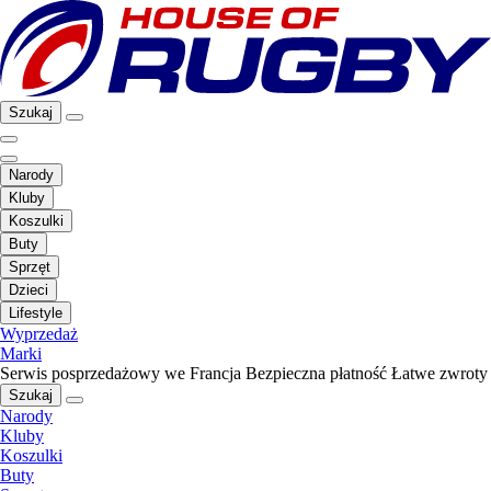
Szukaj
Narody
Kluby
Koszulki
Buty
Sprzęt
Dzieci
Lifestyle
Wyprzedaż
Marki
Serwis posprzedażowy we Francja
Bezpieczna płatność
Łatwe zwroty
Szukaj
Narody
Kluby
Koszulki
Buty