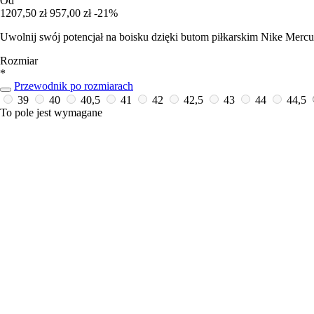
Od
1207,50 zł
957,00 zł
-21%
Uwolnij swój potencjał na boisku dzięki butom piłkarskim Nike Mercuri
Rozmiar
*
Przewodnik po rozmiarach
39
40
40,5
41
42
42,5
43
44
44,5
To pole jest wymagane