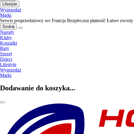
Lifestyle
Wyprzedaż
Marki
Serwis posprzedażowy we Francja
Bezpieczna płatność
Łatwe zwroty
Szukaj
Narody
Kluby
Koszulki
Buty
Sprzęt
Dzieci
Lifestyle
Wyprzedaż
Marki
Dodawanie do koszyka...