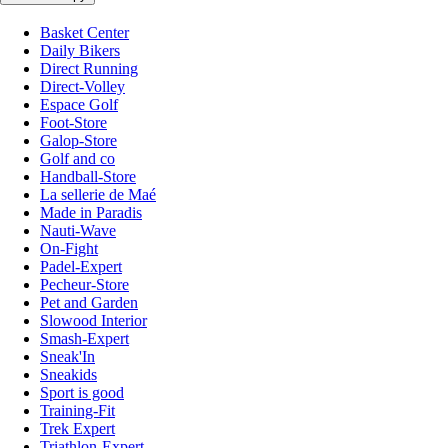
Basket Center
Daily Bikers
Direct Running
Direct-Volley
Espace Golf
Foot-Store
Galop-Store
Golf and co
Handball-Store
La sellerie de Maé
Made in Paradis
Nauti-Wave
On-Fight
Padel-Expert
Pecheur-Store
Pet and Garden
Slowood Interior
Smash-Expert
Sneak'In
Sneakids
Sport is good
Training-Fit
Trek Expert
Triathlon-Expert