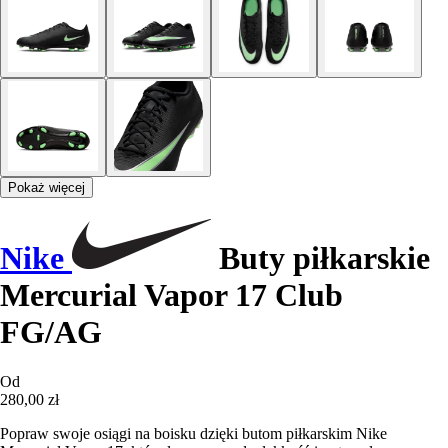
Pokaż więcej
Nike
Buty piłkarskie
Mercurial Vapor 17 Club
FG/AG
Od
280,00 zł
Popraw swoje osiągi na boisku dzięki butom piłkarskim Nike