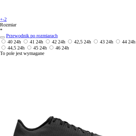
+-2
Rozmiar
*
Przewodnik po rozmiarach
40
24h
41
24h
42
24h
42,5
24h
43
24h
44
24h
44,5
24h
45
24h
46
24h
To pole jest wymagane