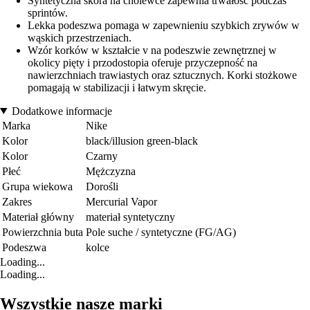
Syntetyczna skóra na cholewce zapewnia trwałość podczas
sprintów.
Lekka podeszwa pomaga w zapewnieniu szybkich zrywów w
wąskich przestrzeniach.
Wzór korków w kształcie v na podeszwie zewnętrznej w
okolicy pięty i przodostopia oferuje przyczepność na
nawierzchniach trawiastych oraz sztucznych. Korki stożkowe
pomagają w stabilizacji i łatwym skręcie.
Dodatkowe informacje
Marka
Nike
Kolor
black/illusion green-black
Kolor
Czarny
Płeć
Mężczyzna
Grupa wiekowa
Dorośli
Zakres
Mercurial Vapor
Materiał główny
materiał syntetyczny
Powierzchnia buta
Pole suche / syntetyczne (FG/AG)
Podeszwa
kolce
Loading...
Loading...
Wszystkie nasze marki