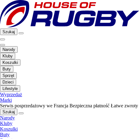
Szukaj
Narody
Kluby
Koszulki
Buty
Sprzęt
Dzieci
Lifestyle
Wyprzedaż
Marki
Serwis posprzedażowy we Francja
Bezpieczna płatność
Łatwe zwroty
Szukaj
Narody
Kluby
Koszulki
Buty