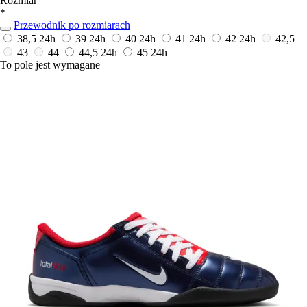
Rozmiar
*
Przewodnik po rozmiarach
38,5
24h
39
24h
40
24h
41
24h
42
24h
42,5
43
44
44,5
24h
45
24h
To pole jest wymagane