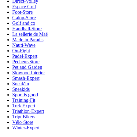
Direct-Volley
Espace Golf
Foot-Store
Galop-Store
Golf and co
Handball-Store
La sellerie de Maé
Made in Paradis
Nauti-Wave
On-Fight
Padel-Expert
Pecheur-Store
Pet and Garden
Slowood Interior
Smash-Expert
Sneak'In
Sneakids
Sport is good
Training-Fit
Trek Expert
Triathlon-Expert
TripnBikers
Vélo-Store
Winter-Expert