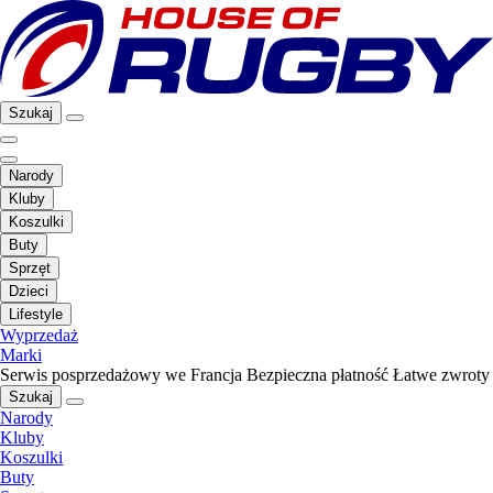
Szukaj
Narody
Kluby
Koszulki
Buty
Sprzęt
Dzieci
Lifestyle
Wyprzedaż
Marki
Serwis posprzedażowy we Francja
Bezpieczna płatność
Łatwe zwroty
Szukaj
Narody
Kluby
Koszulki
Buty