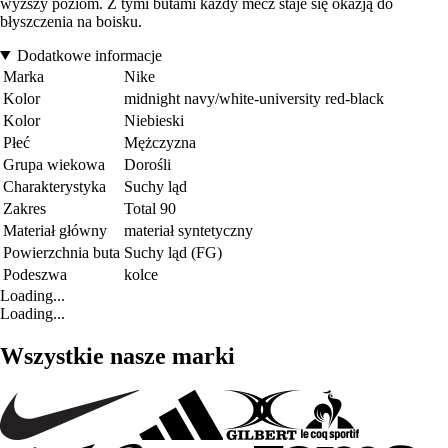
wyższy poziom. Z tymi butami każdy mecz staje się okazją do
błyszczenia na boisku.
Dodatkowe informacje
Marka
Nike
Kolor
midnight navy/white-university red-black
Kolor
Niebieski
Płeć
Mężczyzna
Grupa wiekowa
Dorośli
Charakterystyka
Suchy ląd
Zakres
Total 90
Materiał główny
materiał syntetyczny
Powierzchnia buta
Suchy ląd (FG)
Podeszwa
kolce
Loading...
Loading...
Wszystkie nasze marki