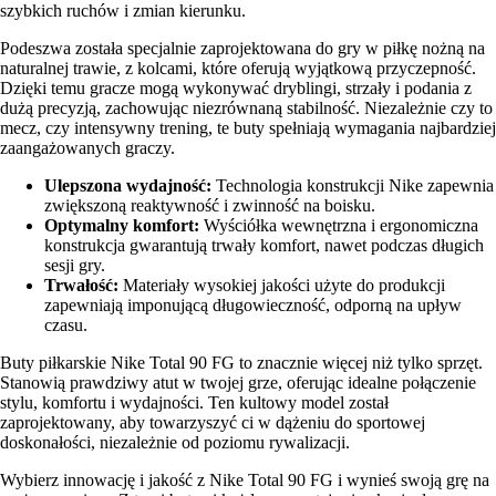
szybkich ruchów i zmian kierunku.
Podeszwa została specjalnie zaprojektowana do gry w piłkę nożną na
naturalnej trawie, z kolcami, które oferują wyjątkową przyczepność.
Dzięki temu gracze mogą wykonywać dryblingi, strzały i podania z
dużą precyzją, zachowując niezrównaną stabilność. Niezależnie czy to
mecz, czy intensywny trening, te buty spełniają wymagania najbardziej
zaangażowanych graczy.
Ulepszona wydajność:
Technologia konstrukcji Nike zapewnia
zwiększoną reaktywność i zwinność na boisku.
Optymalny komfort:
Wyściółka wewnętrzna i ergonomiczna
konstrukcja gwarantują trwały komfort, nawet podczas długich
sesji gry.
Trwałość:
Materiały wysokiej jakości użyte do produkcji
zapewniają imponującą długowieczność, odporną na upływ
czasu.
Buty piłkarskie Nike Total 90 FG to znacznie więcej niż tylko sprzęt.
Stanowią prawdziwy atut w twojej grze, oferując idealne połączenie
stylu, komfortu i wydajności. Ten kultowy model został
zaprojektowany, aby towarzyszyć ci w dążeniu do sportowej
doskonałości, niezależnie od poziomu rywalizacji.
Wybierz innowację i jakość z Nike Total 90 FG i wynieś swoją grę na