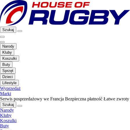
Szukaj
Narody
Kluby
Koszulki
Buty
Sprzęt
Dzieci
Lifestyle
Wyprzedaż
Marki
Serwis posprzedażowy we Francja
Bezpieczna płatność
Łatwe zwroty
Szukaj
Narody
Kluby
Koszulki
Buty