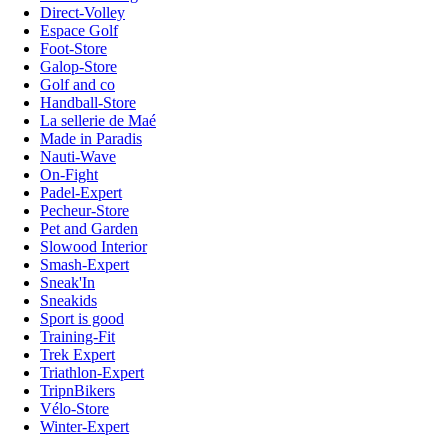
Direct-Volley
Espace Golf
Foot-Store
Galop-Store
Golf and co
Handball-Store
La sellerie de Maé
Made in Paradis
Nauti-Wave
On-Fight
Padel-Expert
Pecheur-Store
Pet and Garden
Slowood Interior
Smash-Expert
Sneak'In
Sneakids
Sport is good
Training-Fit
Trek Expert
Triathlon-Expert
TripnBikers
Vélo-Store
Winter-Expert