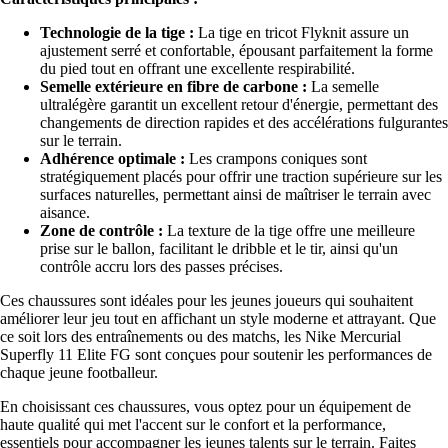
Technologie de la tige :
La tige en tricot Flyknit assure un
ajustement serré et confortable, épousant parfaitement la forme
du pied tout en offrant une excellente respirabilité.
Semelle extérieure en fibre de carbone :
La semelle
ultralégère garantit un excellent retour d'énergie, permettant des
changements de direction rapides et des accélérations fulgurantes
sur le terrain.
Adhérence optimale :
Les crampons coniques sont
stratégiquement placés pour offrir une traction supérieure sur les
surfaces naturelles, permettant ainsi de maîtriser le terrain avec
aisance.
Zone de contrôle :
La texture de la tige offre une meilleure
prise sur le ballon, facilitant le dribble et le tir, ainsi qu'un
contrôle accru lors des passes précises.
Ces chaussures sont idéales pour les jeunes joueurs qui souhaitent
améliorer leur jeu tout en affichant un style moderne et attrayant. Que
ce soit lors des entraînements ou des matchs, les Nike Mercurial
Superfly 11 Elite FG sont conçues pour soutenir les performances de
chaque jeune footballeur.
En choisissant ces chaussures, vous optez pour un équipement de
haute qualité qui met l'accent sur le confort et la performance,
essentiels pour accompagner les jeunes talents sur le terrain. Faites