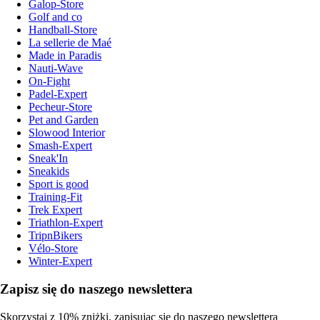
Galop-Store
Golf and co
Handball-Store
La sellerie de Maé
Made in Paradis
Nauti-Wave
On-Fight
Padel-Expert
Pecheur-Store
Pet and Garden
Slowood Interior
Smash-Expert
Sneak'In
Sneakids
Sport is good
Training-Fit
Trek Expert
Triathlon-Expert
TripnBikers
Vélo-Store
Winter-Expert
Zapisz się do naszego newslettera
Skorzystaj z 10% zniżki, zapisując się do naszego newslettera