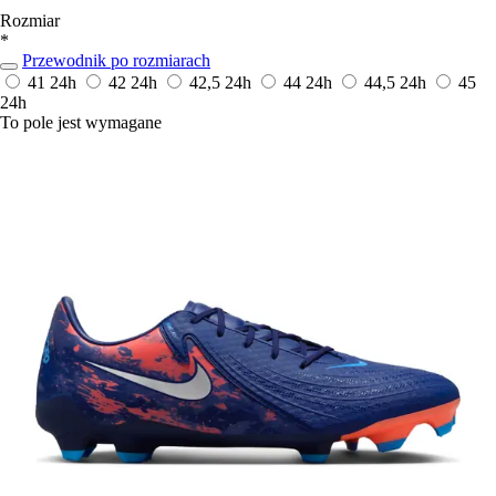
Rozmiar
*
Przewodnik po rozmiarach
41
24h
42
24h
42,5
24h
44
24h
44,5
24h
45
24h
To pole jest wymagane