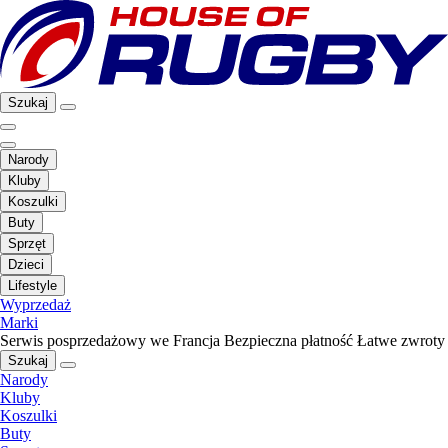
Szukaj
Narody
Kluby
Koszulki
Buty
Sprzęt
Dzieci
Lifestyle
Wyprzedaż
Marki
Serwis posprzedażowy we Francja
Bezpieczna płatność
Łatwe zwroty
Szukaj
Narody
Kluby
Koszulki
Buty