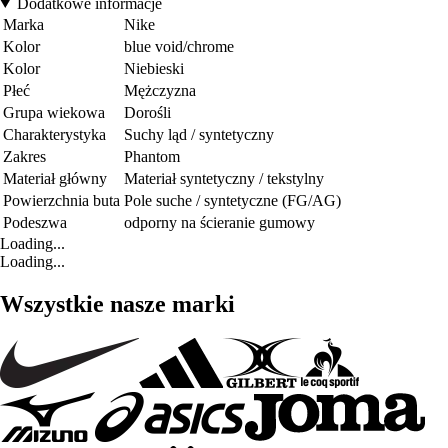
Dodatkowe informacje
Marka
Nike
Kolor
blue void/chrome
Kolor
Niebieski
Płeć
Mężczyzna
Grupa wiekowa
Dorośli
Charakterystyka
Suchy ląd / syntetyczny
Zakres
Phantom
Materiał główny
Materiał syntetyczny / tekstylny
Powierzchnia buta
Pole suche / syntetyczne (FG/AG)
Podeszwa
odporny na ścieranie gumowy
Loading...
Loading...
Wszystkie nasze marki