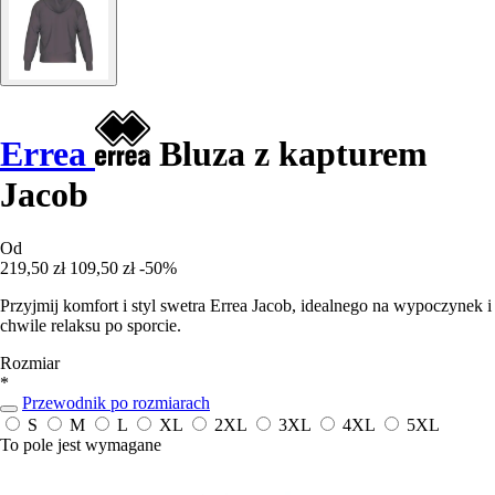
Errea
Bluza z kapturem
Jacob
Od
219,50 zł
109,50 zł
-50%
Przyjmij komfort i styl swetra Errea Jacob, idealnego na wypoczynek i
chwile relaksu po sporcie.
Rozmiar
*
Przewodnik po rozmiarach
S
M
L
XL
2XL
3XL
4XL
5XL
To pole jest wymagane