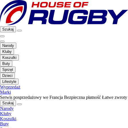
Szukaj
Narody
Kluby
Koszulki
Buty
Sprzęt
Dzieci
Lifestyle
Wyprzedaż
Marki
Serwis posprzedażowy we Francja
Bezpieczna płatność
Łatwe zwroty
Szukaj
Narody
Kluby
Koszulki
Buty