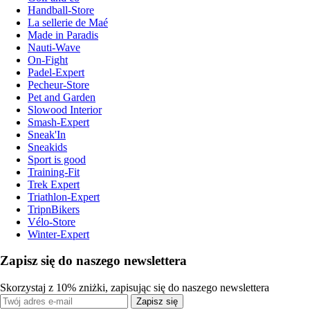
Handball-Store
La sellerie de Maé
Made in Paradis
Nauti-Wave
On-Fight
Padel-Expert
Pecheur-Store
Pet and Garden
Slowood Interior
Smash-Expert
Sneak'In
Sneakids
Sport is good
Training-Fit
Trek Expert
Triathlon-Expert
TripnBikers
Vélo-Store
Winter-Expert
Zapisz się do naszego newslettera
Skorzystaj z 10% zniżki, zapisując się do naszego newslettera
Zapisz się