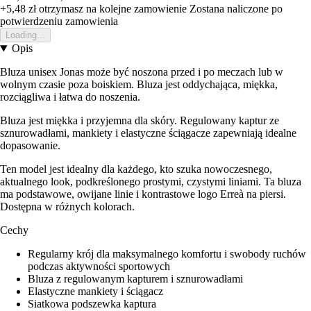
+5,48 zł
otrzymasz na kolejne zamowienie
Zostana naliczone po
potwierdzeniu zamowienia
Loading...
Opis
Bluza unisex Jonas może być noszona przed i po meczach lub w
wolnym czasie poza boiskiem. Bluza jest oddychająca, miękka,
rozciągliwa i łatwa do noszenia.
Bluza jest miękka i przyjemna dla skóry. Regulowany kaptur ze
sznurowadłami, mankiety i elastyczne ściągacze zapewniają idealne
dopasowanie.
Ten model jest idealny dla każdego, kto szuka nowoczesnego,
aktualnego look, podkreślonego prostymi, czystymi liniami. Ta bluza
ma podstawowe, owijane linie i kontrastowe logo Erreà na piersi.
Dostępna w różnych kolorach.
Cechy
Regularny krój dla maksymalnego komfortu i swobody ruchów
podczas aktywności sportowych
Bluza z regulowanym kapturem i sznurowadłami
Elastyczne mankiety i ściągacz
Siatkowa podszewka kaptura