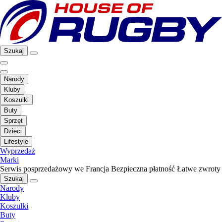
Szukaj
Narody
Kluby
Koszulki
Buty
Sprzęt
Dzieci
Lifestyle
Wyprzedaż
Marki
Serwis posprzedażowy we Francja
Bezpieczna płatność
Łatwe zwroty
Szukaj
Narody
Kluby
Koszulki
Buty