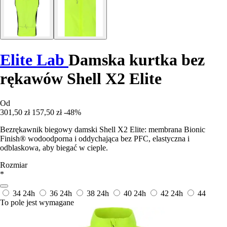
Elite Lab
Damska kurtka bez
rękawów Shell X2 Elite
Od
301,50 zł
157,50 zł
-48%
Bezrękawnik biegowy damski Shell X2 Elite: membrana Bionic
Finish® wodoodporna i oddychająca bez PFC, elastyczna i
odblaskowa, aby biegać w cieple.
Rozmiar
*
34
24h
36
24h
38
24h
40
24h
42
24h
44
To pole jest wymagane