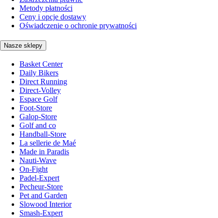
Metody płatności
Ceny i opcje dostawy
Oświadczenie o ochronie prywatności
Nasze sklepy
Basket Center
Daily Bikers
Direct Running
Direct-Volley
Espace Golf
Foot-Store
Galop-Store
Golf and co
Handball-Store
La sellerie de Maé
Made in Paradis
Nauti-Wave
On-Fight
Padel-Expert
Pecheur-Store
Pet and Garden
Slowood Interior
Smash-Expert