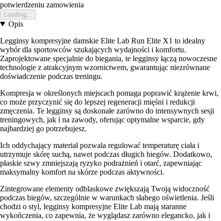
potwierdzeniu zamowienia
Loading...
Opis
Legginsy kompresyjne damskie Elite Lab Run Elite X1 to idealny
wybór dla sportowców szukających wydajności i komfortu.
Zaprojektowane specjalnie do biegania, te legginsy łączą nowoczesne
technologie z atrakcyjnym wzornictwem, gwarantując niezrównane
doświadczenie podczas treningu.
Kompresja w określonych miejscach pomaga poprawić krążenie krwi,
co może przyczynić się do lepszej regeneracji mięśni i redukcji
zmęczenia. Te legginsy są doskonałe zarówno do intensywnych sesji
treningowych, jak i na zawody, oferując optymalne wsparcie, gdy
najbardziej go potrzebujesz.
Ich oddychający materiał pozwala regulować temperaturę ciała i
utrzymuje skórę suchą, nawet podczas długich biegów. Dodatkowo,
płaskie szwy zmniejszają ryzyko podrażnień i otarć, zapewniając
maksymalny komfort na skórze podczas aktywności.
Zintegrowane elementy odblaskowe zwiększają Twoją widoczność
podczas biegów, szczególnie w warunkach słabego oświetlenia. Jeśli
chodzi o styl, legginsy kompresyjne Elite Lab mają staranne
wykończenia, co zapewnia, że wyglądasz zarówno elegancko, jak i