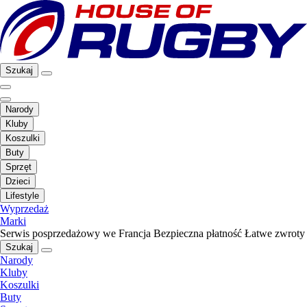
Szukaj
Narody
Kluby
Koszulki
Buty
Sprzęt
Dzieci
Lifestyle
Wyprzedaż
Marki
Serwis posprzedażowy we Francja
Bezpieczna płatność
Łatwe zwroty
Szukaj
Narody
Kluby
Koszulki
Buty