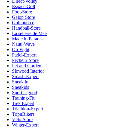
Direct-Volley
Espace Golf
Foot-Store
Galop-Store
Golf and co
Handball-Store
La sellerie de Maé
Made in Paradis
Nauti-Wave
On-Fight
Padel-Expert
Pecheur-Store
Pet and Garden
Slowood Interior
Smash-Expert
Sneak'In
Sneakids
Sport is good
Training-Fit
Trek Expert
Triathlon-Expert
TripnBikers
Vélo-Store
Winter-Expert