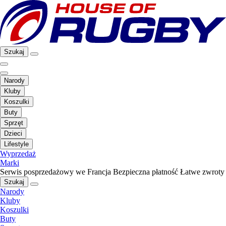
Szukaj
Narody
Kluby
Koszulki
Buty
Sprzęt
Dzieci
Lifestyle
Wyprzedaż
Marki
Serwis posprzedażowy we Francja
Bezpieczna płatność
Łatwe zwroty
Szukaj
Narody
Kluby
Koszulki
Buty