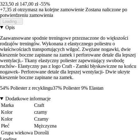
323,50 zł
147,00 zł
-55%
+7,35 zł
otrzymasz na kolejne zamowienie
Zostana naliczone po
potwierdzeniu zamowienia
Loading...
Opis
Zaawansowane spodnie treningowe przeznaczone do większości
rodzajów treningów. Wykonana z elastycznego poliestru o
właściwościach transportujących wilgoć. Zwężane nogawki, dwie
kieszenie boczne zapinane na zamek i perforowane detale dla lepszej
wentylacji.- Tkany elastyczny poliester zapewniający swobodę
ruchów- Elastyczny pas z logo Craft - Zamki błyskawiczne na końcu
nogawek- Perforowane detale dla lepszej wentylacji- Dwie ukryte
kieszenie boczne zapinane na zamek.
54% Poliester z recyklingu37% Poliester 9% Elastan
Dodatkowe informacje
Marka
Craft
Kolor
czarny
Kolor
Czarny
Płeć
Mężczyzna
Grupa wiekowa
Dorośli
Loading...