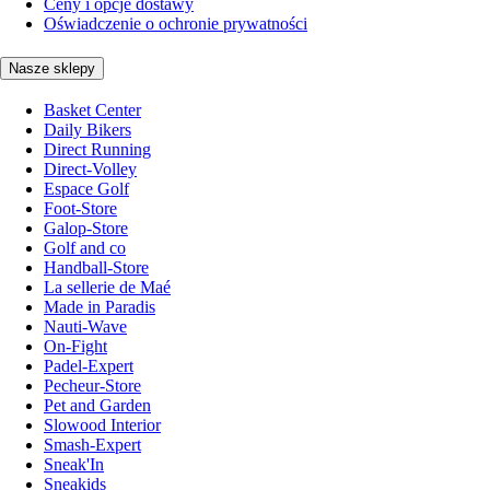
Ceny i opcje dostawy
Oświadczenie o ochronie prywatności
Nasze sklepy
Basket Center
Daily Bikers
Direct Running
Direct-Volley
Espace Golf
Foot-Store
Galop-Store
Golf and co
Handball-Store
La sellerie de Maé
Made in Paradis
Nauti-Wave
On-Fight
Padel-Expert
Pecheur-Store
Pet and Garden
Slowood Interior
Smash-Expert
Sneak'In
Sneakids