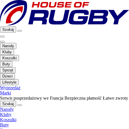
Szukaj
Narody
Kluby
Koszulki
Buty
Sprzęt
Dzieci
Lifestyle
Wyprzedaż
Marki
Serwis posprzedażowy we Francja
Bezpieczna płatność
Łatwe zwroty
Szukaj
Narody
Kluby
Koszulki
Buty