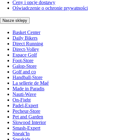
Ceny i opcje dostawy
Oświadczenie o ochronie prywatności
Nasze sklepy
Basket Center
Daily Bikers
Direct Running
Direct-Volley
Espace Golf
Foot-Store
Galop-Store
Golf and co
Handball-Store
La sellerie de Maé
Made in Paradis
Nauti-Wave
On-Fight
Padel-Expert
Pecheur-Store
Pet and Garden
Slowood Interior
Smash-Expert
Sneak'In
Sneakids