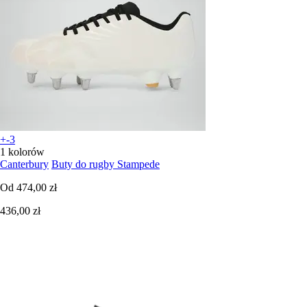
+-3
1 kolorów
Canterbury
Buty do rugby Stampede
Od
474,00 zł
436,00 zł