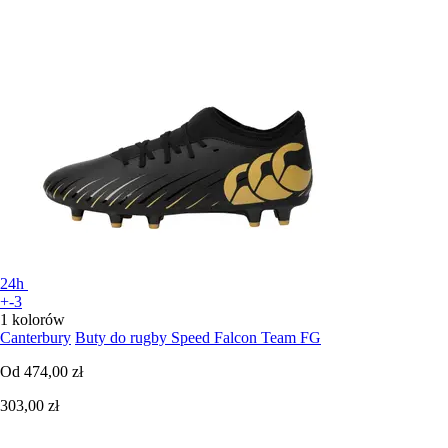
24h
+-3
1 kolorów
Canterbury
Buty do rugby Speed Falcon Team FG
Od
474,00 zł
303,00 zł