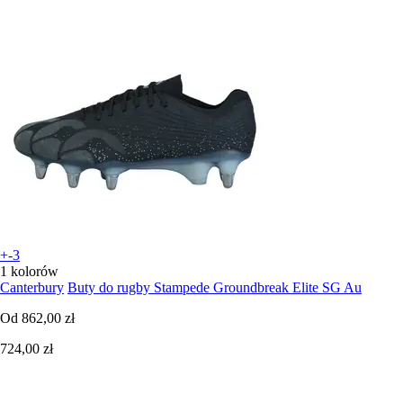
+-3
1 kolorów
Canterbury
Buty do rugby Stampede Groundbreak Elite SG Au
Od
862,00 zł
724,00 zł