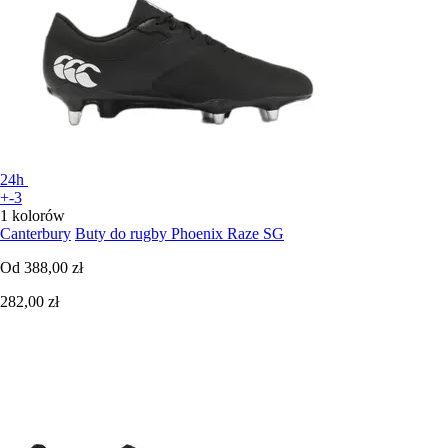
24h
+-3
1 kolorów
Canterbury
Buty do rugby Phoenix Raze SG
Od
388,00 zł
282,00 zł