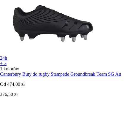
24h
+-3
1 kolorów
Canterbury
Buty do rugby Stampede Groundbreak Team SG Au
Od
474,00 zł
376,50 zł