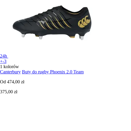
24h
+-3
1 kolorów
Canterbury
Buty do rugby Phoenix 2.0 Team
Od
474,00 zł
375,00 zł