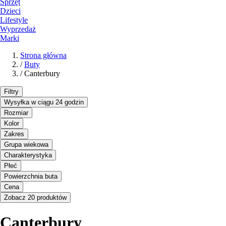
Sprzęt
Dzieci
Lifestyle
Wyprzedaż
Marki
Strona główna
/
Buty
/
Canterbury
Filtry
Wysyłka w ciągu 24 godzin
Rozmiar
Kolor
Zakres
Grupa wiekowa
Charakterystyka
Płeć
Powierzchnia buta
Cena
Zobacz 20 produktów
Canterbury