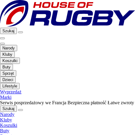
Szukaj
Narody
Kluby
Koszulki
Buty
Sprzęt
Dzieci
Lifestyle
Wyprzedaż
Marki
Serwis posprzedażowy we Francja
Bezpieczna płatność
Łatwe zwroty
Szukaj
Narody
Kluby
Koszulki
Buty