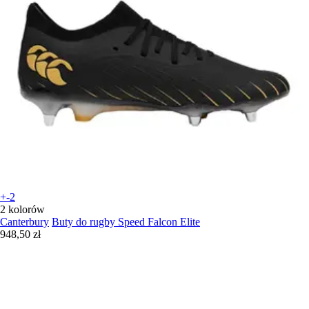
+-2
2 kolorów
Canterbury
Buty do rugby Speed Falcon Elite
948,50 zł