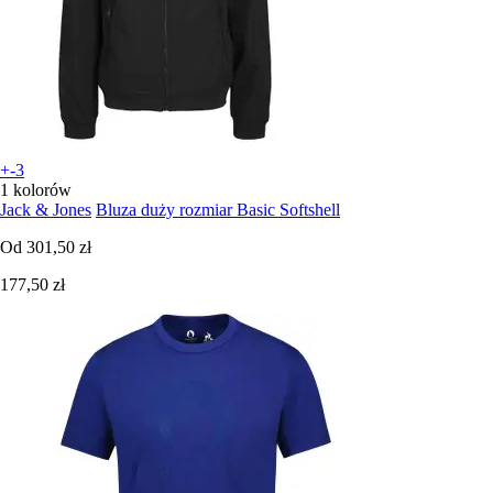
+-3
1 kolorów
Jack & Jones
Bluza duży rozmiar Basic Softshell
Od
301,50 zł
177,50 zł