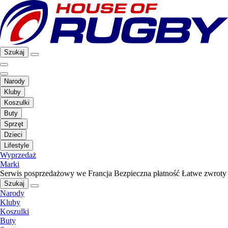
Szukaj
Narody
Kluby
Koszulki
Buty
Sprzęt
Dzieci
Lifestyle
Wyprzedaż
Marki
Serwis posprzedażowy we Francja
Bezpieczna płatność
Łatwe zwroty
Szukaj
Narody
Kluby
Koszulki
Buty