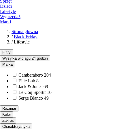
Sprzęt
Dzieci
Lifestyle
Wyprzedaż
Marki
Strona główna
/
Black Friday
/
Lifestyle
Filtry
Wysyłka w ciągu 24 godzin
Marka
Camberabero
204
Elite Lab
8
Jack & Jones
69
Le Coq Sportif
10
Serge Blanco
49
Rozmiar
Kolor
Zakres
Charakterystyka