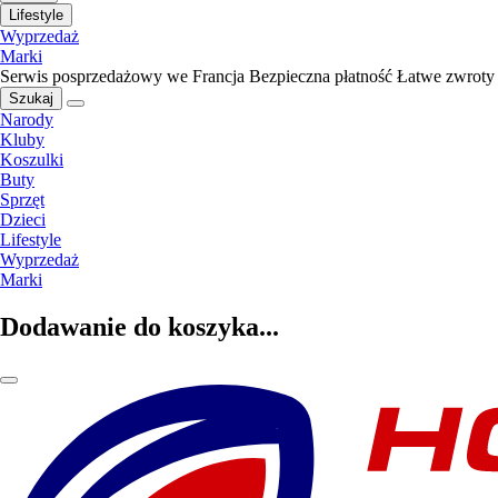
Lifestyle
Wyprzedaż
Marki
Serwis posprzedażowy we Francja
Bezpieczna płatność
Łatwe zwroty
Szukaj
Narody
Kluby
Koszulki
Buty
Sprzęt
Dzieci
Lifestyle
Wyprzedaż
Marki
Dodawanie do koszyka...