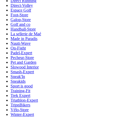
Direct Running
Direct-Volley
Espace Golf
Foot-Store
Galop-Store
Golf and co
Handball-Store
La sellerie de Maé
Made in Paradis
Nauti-Wave
On-Fight
Padel-Expert
Pecheur-Store
Pet and Garden
Slowood Interior
Smash-Expert
Sneak'In
Sneakids
Sport is good
Training-Fit
Trek Expert
Triathlon-Expert
TripnBikers
Vélo-Store
Winter-Expert