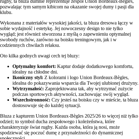
rugby, ta bluza dumnie reprezentuje zespół Union Bordeaux-Bègles,
pozwalając tym samym kibicom na okazanie swojej dumy i pasji dla
klubu.
Wykonana z materiałów wysokiej jakości, ta bluza dresowa łączy w
sobie wydajność i estetykę. Jej nowoczesny design to nie tylko
wygląd; jest również stworzona z myślą o zapewnieniu optymalnej
swobody ruchów, zarówno na boisku treningowym, jak i w
codziennych chwilach relaksu.
Oto kilka godnych uwagi cech tej bluzy:
Optymalny komfort:
Kaptur dodaje dodatkowego komfortu,
idealny na chłodne dni.
Ikoniczny styl:
Z kolorami i logo Union Bordeaux-Bègles,
idealna do pokazywania wsparcia dla Twojej ulubionej drużyny.
Wytrzymałość:
Zaprojektowana tak, aby wytrzymać zużycie
podczas sportowych aktywności, zachowując swój wygląd.
Wszechstronność:
Czy jesteś na boisku czy w mieście, ta bluza
dostosowuje się do każdej sytuacji.
Bluza z kapturem Union Bordeaux-Bègles 2025/26 to więcej niż tylko
odzież; to symbol ducha zespołowego i koleżeństwa, które
charakteryzuje świat rugby. Każda osoba, która ją nosi, może
spodziewać się poczuć dumę z przynależności do dynamicznej
społeczności.