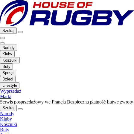
Szukaj
Narody
Kluby
Koszulki
Buty
Sprzęt
Dzieci
Lifestyle
Wyprzedaż
Marki
Serwis posprzedażowy we Francja
Bezpieczna płatność
Łatwe zwroty
Szukaj
Narody
Kluby
Koszulki
Buty