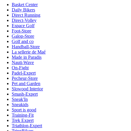
Basket Center
Daily Bikers
Direct Running
Direct-Volley
Espace Golf
Foot-Store
Galop-Store
Golf and co
Handball-Store
La sellerie de Maé
Made in Paradis
Nauti-Wave
On-Fight
Padel-Expert
Pecheur-Store
Pet and Garden
Slowood Interior
Smash-Expert
Sneak'In
Sneakids
Sport is good
Training-Fit
Trek Expert
Triathlon-Expert
TripnBikers