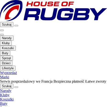
Szukaj
Narody
Kluby
Koszulki
Buty
Sprzęt
Dzieci
Lifestyle
Wyprzedaż
Marki
Serwis posprzedażowy we Francja
Bezpieczna płatność
Łatwe zwroty
Szukaj
Narody
Kluby
Koszulki
Buty