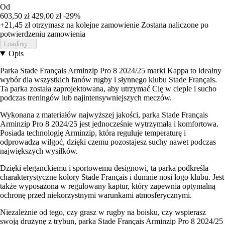
Od
603,50 zł
429,00 zł
-29%
+21,45 zł
otrzymasz na kolejne zamowienie
Zostana naliczone po
potwierdzeniu zamowienia
Loading...
Opis
Parka Stade Français Arminzip Pro 8 2024/25 marki Kappa to idealny
wybór dla wszystkich fanów rugby i słynnego klubu Stade Français.
Ta parka została zaprojektowana, aby utrzymać Cię w cieple i sucho
podczas treningów lub najintensywniejszych meczów.
Wykonana z materiałów najwyższej jakości, parka Stade Français
Arminzip Pro 8 2024/25 jest jednocześnie wytrzymała i komfortowa.
Posiada technologię Arminzip, która reguluje temperaturę i
odprowadza wilgoć, dzięki czemu pozostajesz suchy nawet podczas
największych wysiłków.
Dzięki eleganckiemu i sportowemu designowi, ta parka podkreśla
charakterystyczne kolory Stade Français i dumnie nosi logo klubu. Jest
także wyposażona w regulowany kaptur, który zapewnia optymalną
ochronę przed niekorzystnymi warunkami atmosferycznymi.
Niezależnie od tego, czy grasz w rugby na boisku, czy wspierasz
swoją drużynę z trybun, parka Stade Français Arminzip Pro 8 2024/25