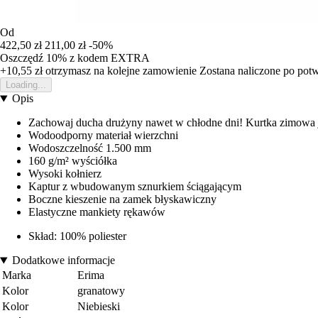
Od
422,50 zł
211,00 zł
-50%
Oszczędź 10%
z kodem
EXTRA
+10,55 zł
otrzymasz na kolejne zamowienie
Zostana naliczone po pot
Loading...
Opis
Zachowaj ducha drużyny nawet w chłodne dni! Kurtka zimowa j
Wodoodporny materiał wierzchni
Wodoszczelność 1.500 mm
160 g/m² wyściółka
Wysoki kołnierz
Kaptur z wbudowanym sznurkiem ściągającym
Boczne kieszenie na zamek błyskawiczny
Elastyczne mankiety rękawów
Skład: 100% poliester
Dodatkowe informacje
Marka
Erima
Kolor
granatowy
Kolor
Niebieski