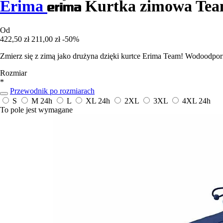
Erima
Kurtka zimowa Te
Od
422,50 zł
211,00 zł
-50%
Zmierz się z zimą jako drużyna dzięki kurtce Erima Team! Wodoodpor
Rozmiar
*
Przewodnik po rozmiarach
S
M
24h
L
XL
24h
2XL
3XL
4XL
24h
To pole jest wymagane