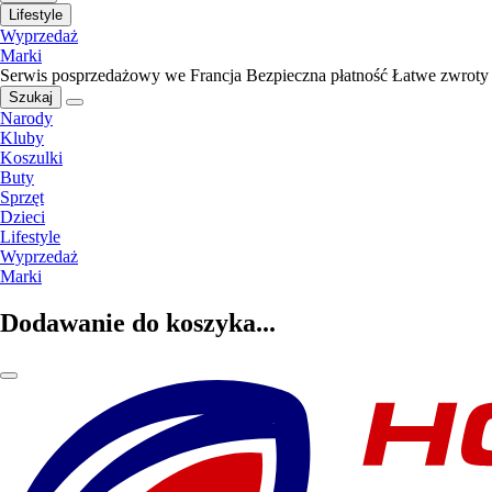
Lifestyle
Wyprzedaż
Marki
Serwis posprzedażowy we Francja
Bezpieczna płatność
Łatwe zwroty
Szukaj
Narody
Kluby
Koszulki
Buty
Sprzęt
Dzieci
Lifestyle
Wyprzedaż
Marki
Dodawanie do koszyka...