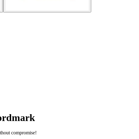
Wordmark
ithout compromise!