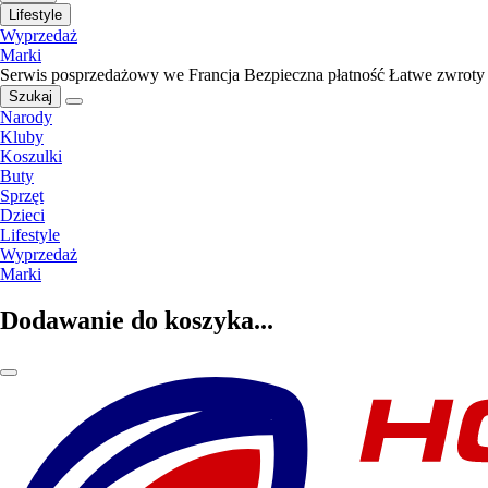
Lifestyle
Wyprzedaż
Marki
Serwis posprzedażowy we Francja
Bezpieczna płatność
Łatwe zwroty
Szukaj
Narody
Kluby
Koszulki
Buty
Sprzęt
Dzieci
Lifestyle
Wyprzedaż
Marki
Dodawanie do koszyka...