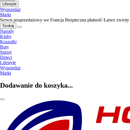
Lifestyle
Wyprzedaż
Marki
Serwis posprzedażowy we Francja
Bezpieczna płatność
Łatwe zwroty
Szukaj
Narody
Kluby
Koszulki
Buty
Sprzęt
Dzieci
Lifestyle
Wyprzedaż
Marki
Dodawanie do koszyka...