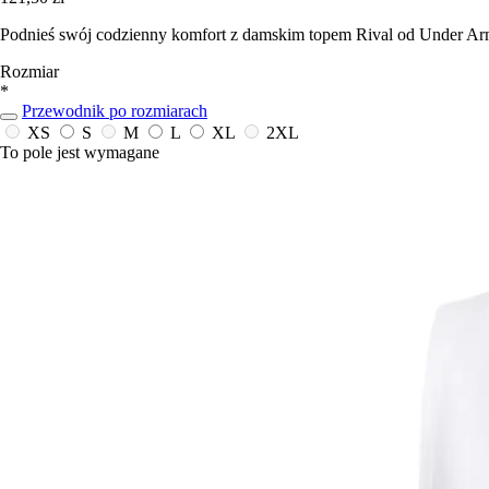
Podnieś swój codzienny komfort z damskim topem Rival od Under Arm
Rozmiar
*
Przewodnik po rozmiarach
XS
S
M
L
XL
2XL
To pole jest wymagane