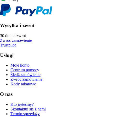
Wysyłka i zwrot
30 dni na zwrot
Zwróć zamówienie
Trustpilot
Usługi
Moje konto
Centrum pomocy
Śledź zamówienie
Zwróć zamówienie
Kody rabatowe
O nas
Kto jesteśmy?
Skontaktuj się z nami
Termin sprzedaży