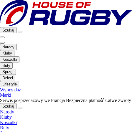
Szukaj
Narody
Kluby
Koszulki
Buty
Sprzęt
Dzieci
Lifestyle
Wyprzedaż
Marki
Serwis posprzedażowy we Francja
Bezpieczna płatność
Łatwe zwroty
Szukaj
Narody
Kluby
Koszulki
Buty