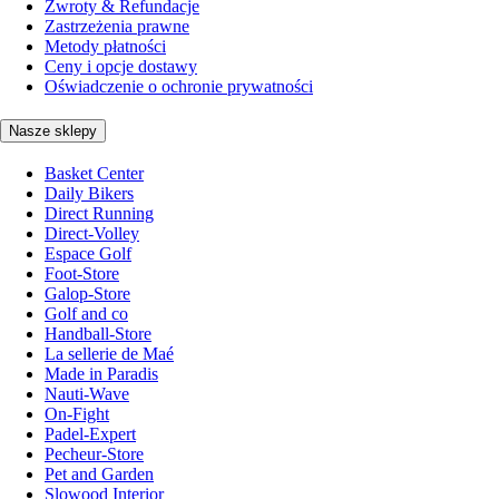
Zwroty & Refundacje
Zastrzeżenia prawne
Metody płatności
Ceny i opcje dostawy
Oświadczenie o ochronie prywatności
Nasze sklepy
Basket Center
Daily Bikers
Direct Running
Direct-Volley
Espace Golf
Foot-Store
Galop-Store
Golf and co
Handball-Store
La sellerie de Maé
Made in Paradis
Nauti-Wave
On-Fight
Padel-Expert
Pecheur-Store
Pet and Garden
Slowood Interior