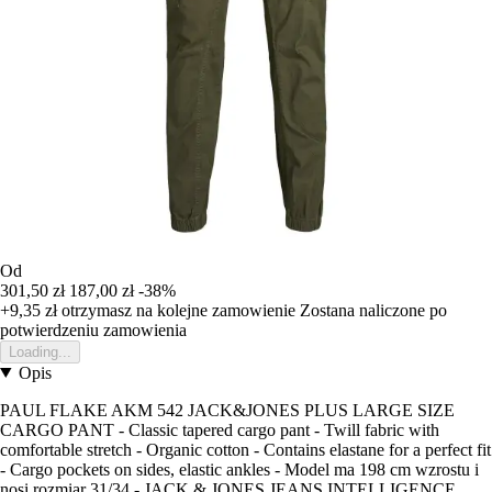
Od
301,50 zł
187,00 zł
-38%
+9,35 zł
otrzymasz na kolejne zamowienie
Zostana naliczone po
potwierdzeniu zamowienia
Loading...
Opis
PAUL FLAKE AKM 542 JACK&JONES PLUS LARGE SIZE
CARGO PANT - Classic tapered cargo pant - Twill fabric with
comfortable stretch - Organic cotton - Contains elastane for a perfect fit
- Cargo pockets on sides, elastic ankles - Model ma 198 cm wzrostu i
nosi rozmiar 31/34 - JACK & JONES JEANS INTELLIGENCE