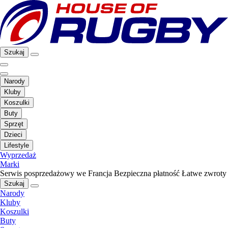
Szukaj
Narody
Kluby
Koszulki
Buty
Sprzęt
Dzieci
Lifestyle
Wyprzedaż
Marki
Serwis posprzedażowy we Francja
Bezpieczna płatność
Łatwe zwroty
Szukaj
Narody
Kluby
Koszulki
Buty