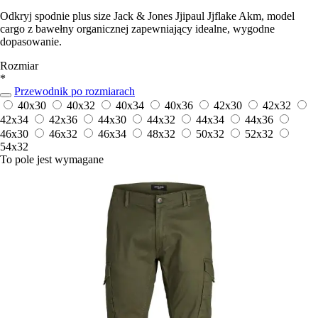
Odkryj spodnie plus size Jack & Jones Jjipaul Jjflake Akm, model
cargo z bawełny organicznej zapewniający idealne, wygodne
dopasowanie.
Rozmiar
*
Przewodnik po rozmiarach
40x30
40x32
40x34
40x36
42x30
42x32
42x34
42x36
44x30
44x32
44x34
44x36
46x30
46x32
46x34
48x32
50x32
52x32
54x32
To pole jest wymagane