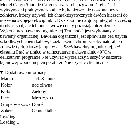
Model Cargo Spodnie Cargo są czasami nazywane "trellis". Te
wytrzymałe i praktyczne spodnie były pierwotnie noszone przez
żołnierzy, którzy używali ich charakterystycznych dwóch kieszeni do
noszenia swojego ekwipunku. Dziś spodnie cargo są integralną częścią
mody casual, ale ich podstawowe cechy pozostają niezmienne.
Wykonany z bawełny organicznej Ten model jest wykonany z
bawełny organicznej. Bawełna organiczna jest uprawiana bez użycia
szkodliwych chemikaliów, dzięki czemu chroni zasoby naturalne i
zdrowie tych, którzy ją uprawiają. 98% bawełny organicznej, 2%
elastanu Prać w pralce w temperaturze maksymalnie 40°C w
delikatnym programie Nie używać wybielaczy Suszyć w suszarce
bębnowej w średniej temperaturze Nie czyścić chemicznie
Dodatkowe informacje
Marka
Jack & Jones
Kolor
noc oliwna
Kolor
Zielony
Płeć
Mężczyzna
Grupa wiekowa
Dorośli
Zakres
Grande taille
Loading...
Loading...