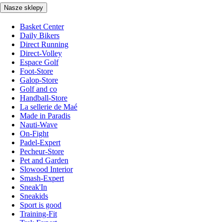
Nasze sklepy
Basket Center
Daily Bikers
Direct Running
Direct-Volley
Espace Golf
Foot-Store
Galop-Store
Golf and co
Handball-Store
La sellerie de Maé
Made in Paradis
Nauti-Wave
On-Fight
Padel-Expert
Pecheur-Store
Pet and Garden
Slowood Interior
Smash-Expert
Sneak'In
Sneakids
Sport is good
Training-Fit