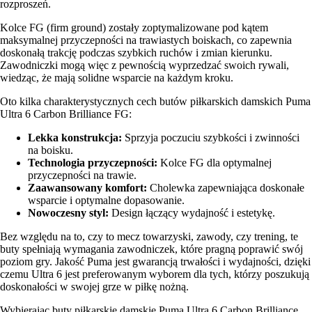
rozproszeń.
Kolce FG (firm ground) zostały zoptymalizowane pod kątem
maksymalnej przyczepności na trawiastych boiskach, co zapewnia
doskonałą trakcję podczas szybkich ruchów i zmian kierunku.
Zawodniczki mogą więc z pewnością wyprzedzać swoich rywali,
wiedząc, że mają solidne wsparcie na każdym kroku.
Oto kilka charakterystycznych cech butów piłkarskich damskich Puma
Ultra 6 Carbon Brilliance FG:
Lekka konstrukcja:
Sprzyja poczuciu szybkości i zwinności
na boisku.
Technologia przyczepności:
Kolce FG dla optymalnej
przyczepności na trawie.
Zaawansowany komfort:
Cholewka zapewniająca doskonałe
wsparcie i optymalne dopasowanie.
Nowoczesny styl:
Design łączący wydajność i estetykę.
Bez względu na to, czy to mecz towarzyski, zawody, czy trening, te
buty spełniają wymagania zawodniczek, które pragną poprawić swój
poziom gry. Jakość Puma jest gwarancją trwałości i wydajności, dzięki
czemu Ultra 6 jest preferowanym wyborem dla tych, którzy poszukują
doskonałości w swojej grze w piłkę nożną.
Wybierając buty piłkarskie damskie Puma Ultra 6 Carbon Brilliance