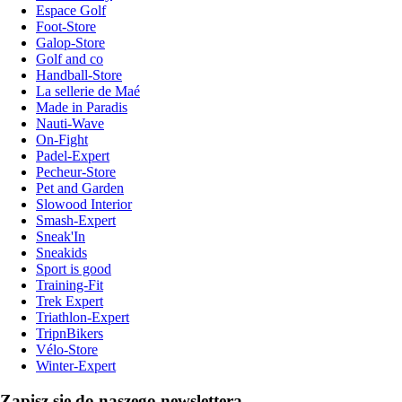
Espace Golf
Foot-Store
Galop-Store
Golf and co
Handball-Store
La sellerie de Maé
Made in Paradis
Nauti-Wave
On-Fight
Padel-Expert
Pecheur-Store
Pet and Garden
Slowood Interior
Smash-Expert
Sneak'In
Sneakids
Sport is good
Training-Fit
Trek Expert
Triathlon-Expert
TripnBikers
Vélo-Store
Winter-Expert
Zapisz się do naszego newslettera