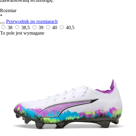
zaawansowaną technologię.
Rozmiar
*
Przewodnik po rozmiarach
38
38,5
39
40
40,5
To pole jest wymagane