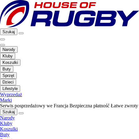
Szukaj
Narody
Kluby
Koszulki
Buty
Sprzęt
Dzieci
Lifestyle
Wyprzedaż
Marki
Serwis posprzedażowy we Francja
Bezpieczna płatność
Łatwe zwroty
Szukaj
Narody
Kluby
Koszulki
Buty