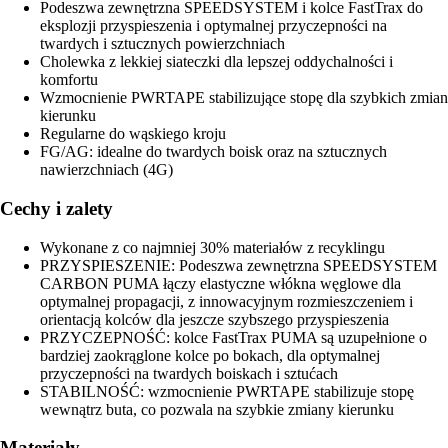
Podeszwa zewnętrzna SPEEDSYSTEM i kolce FastTrax do
eksplozji przyspieszenia i optymalnej przyczepności na
twardych i sztucznych powierzchniach
Cholewka z lekkiej siateczki dla lepszej oddychalności i
komfortu
Wzmocnienie PWRTAPE stabilizujące stopę dla szybkich zmian
kierunku
Regularne do wąskiego kroju
FG/AG: idealne do twardych boisk oraz na sztucznych
nawierzchniach (4G)
Cechy i zalety
Wykonane z co najmniej 30% materiałów z recyklingu
PRZYSPIESZENIE: Podeszwa zewnętrzna SPEEDSYSTEM
CARBON PUMA łączy elastyczne włókna węglowe dla
optymalnej propagacji, z innowacyjnym rozmieszczeniem i
orientacją kolców dla jeszcze szybszego przyspieszenia
PRZYCZEPNOŚĆ: kolce FastTrax PUMA są uzupełnione o
bardziej zaokrąglone kolce po bokach, dla optymalnej
przyczepności na twardych boiskach i sztućach
STABILNOŚĆ: wzmocnienie PWRTAPE stabilizuje stopę
wewnątrz buta, co pozwala na szybkie zmiany kierunku
Materiały