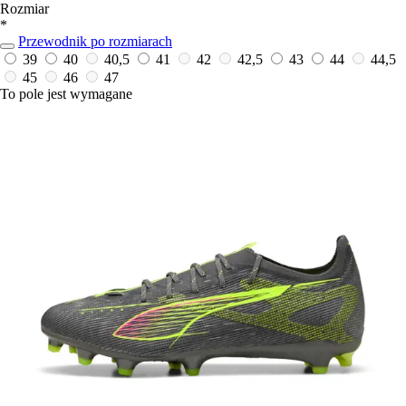
Rozmiar
*
Przewodnik po rozmiarach
39
40
40,5
41
42
42,5
43
44
44,5
45
46
47
To pole jest wymagane