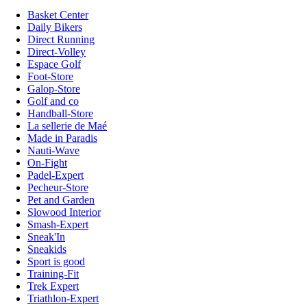
Basket Center
Daily Bikers
Direct Running
Direct-Volley
Espace Golf
Foot-Store
Galop-Store
Golf and co
Handball-Store
La sellerie de Maé
Made in Paradis
Nauti-Wave
On-Fight
Padel-Expert
Pecheur-Store
Pet and Garden
Slowood Interior
Smash-Expert
Sneak'In
Sneakids
Sport is good
Training-Fit
Trek Expert
Triathlon-Expert