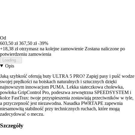
Od
603,50 zł
367,50 zł
-39%
+18,38 zł
otrzymasz na kolejne zamowienie
Zostana naliczone po
potwierdzeniu zamowienia
Loading...
Opis
Jaką szybkość oferują buty ULTRA 5 PRO? Zapięj pasy i puść wodze
swojej prędkości na boiskach naturalnych i sztucznych dzięki
najnowszym innowacjom PUMA. Lekka siateczkowa cholewka,
powłoka GripControl Pro, podeszwa zewnętrzna SPEEDSYSTEM i
kolce FastTrax: twoje przyspieszenia zostawiają przeciwników w tyle,
a przyczepność jest niezawodna. Nasadka PWRTAPE zapewnia
niesamowitą stabilność przy technicznych ruchach, które mogą
zadecydować o meczu.
Szczegóły