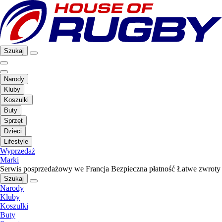
Szukaj
Narody
Kluby
Koszulki
Buty
Sprzęt
Dzieci
Lifestyle
Wyprzedaż
Marki
Serwis posprzedażowy we Francja
Bezpieczna płatność
Łatwe zwroty
Szukaj
Narody
Kluby
Koszulki
Buty