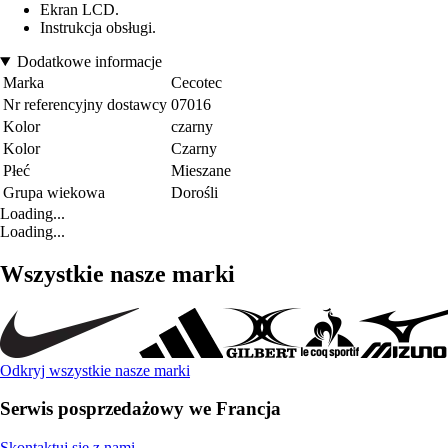
Ekran LCD.
Instrukcja obsługi.
Dodatkowe informacje
Marka
Cecotec
Nr referencyjny dostawcy
07016
Kolor
czarny
Kolor
Czarny
Płeć
Mieszane
Grupa wiekowa
Dorośli
Loading...
Loading...
Wszystkie nasze marki
Odkryj wszystkie nasze marki
Serwis posprzedażowy we Francja
Skontaktuj się z nami