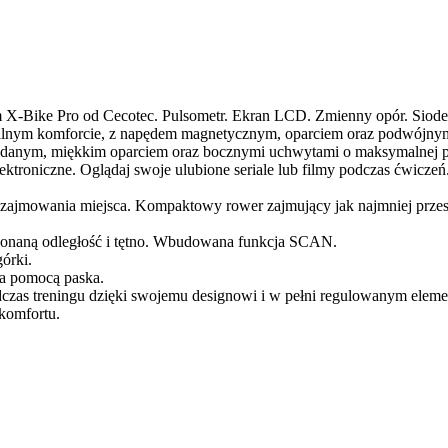
m X-Bike Pro od Cecotec. Pulsometr. Ekran LCD. Zmienny opór. Siode
alnym komforcie, z napędem magnetycznym, oparciem oraz podwójnym
ładanym, miękkim oparciem oraz bocznymi uchwytami o maksymalnej p
ektroniczne. Oglądaj swoje ulubione seriale lub filmy podczas ćwiczeń
 zajmowania miejsca. Kompaktowy rower zajmujący jak najmniej przest
okonaną odległość i tętno. Wbudowana funkcja SCAN.
órki.
za pomocą paska.
zas treningu dzięki swojemu designowi i w pełni regulowanym elem
komfortu.