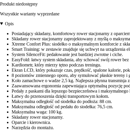
Produkt niedostępny
Wszystkie warianty wyprzedane
Opis
Posiadający składany, komfortowy rower stacjonarny z oparcie
Składany rower stacjonarny zaprojektowany z myślą o maksym
Xtreme Confort Plus: siodełko o maksymalnym komforcie z sk
Smart Training: w zestawie znajduje się uchwyt na urządzenia el
System SilenceFit: pedałowanie jest bardziej zwrotne i ciche.
EasyFold: łatwy system składania, aby schować swój rower bez
Kardiometr, który mierzy tętno podczas treningu.
Ekran LCD, który pokazuje czas, prędkość, spalone kalorie, p
8 poziomów zmiennego oporu, aby symulować płaskie tereny i g
Koło zamachowe o wadze 2,5 kg. Najlepsza płynna transmisja 
Zaawansowana ergonomia zapewniająca optymalną pozycję podc
Pedały z paskami dla lepszego bezpieczeństwa i maksymalnego 
Łatwy do przenoszenia dzięki transportowym kołom.
Maksymalna odległość od siodełka do podłoża: 88 cm.
Maksymalna odległość od pedału do siodełka: 76,5 cm.
Maksymalna waga: 100 kg.
Składany rower stacjonarny.
Oparcie i kierownica.
Narzędzia do montażu.