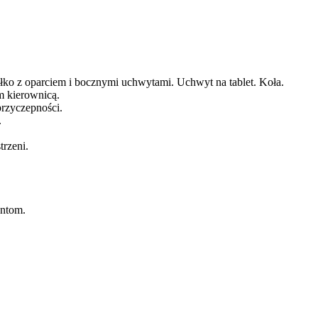
łko z oparciem i bocznymi uchwytami. Uchwyt na tablet. Koła.
 kierownicą.
rzyczepności.
.
rzeni.
entom.