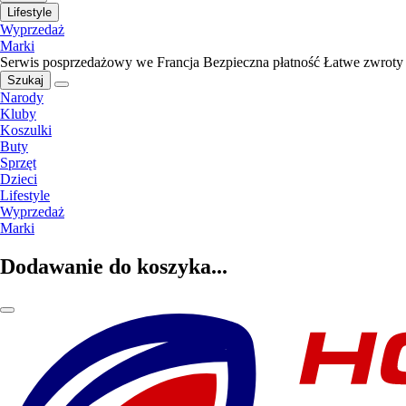
Lifestyle
Wyprzedaż
Marki
Serwis posprzedażowy we Francja
Bezpieczna płatność
Łatwe zwroty
Szukaj
Narody
Kluby
Koszulki
Buty
Sprzęt
Dzieci
Lifestyle
Wyprzedaż
Marki
Dodawanie do koszyka...