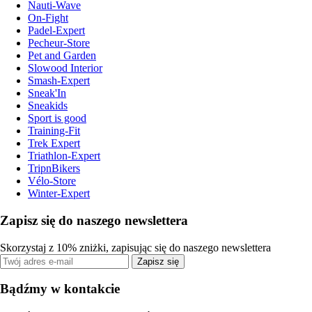
Nauti-Wave
On-Fight
Padel-Expert
Pecheur-Store
Pet and Garden
Slowood Interior
Smash-Expert
Sneak'In
Sneakids
Sport is good
Training-Fit
Trek Expert
Triathlon-Expert
TripnBikers
Vélo-Store
Winter-Expert
Zapisz się do naszego newslettera
Skorzystaj z 10% zniżki, zapisując się do naszego newslettera
Zapisz się
Bądźmy w kontakcie