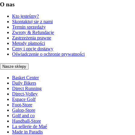
O nas
Kto jesteśmy?
Skontaktuj się z nami
Termin sprzedaży
Zwroty & Refundacje
Zastrzeżenia prawne
Metody płatności
Ceny i opcje dostawy
Oświadczenie o ochronie prywatności
Nasze sklepy
Basket Center
Daily Bikers
Direct Running
Direct-Volley
Espace Golf
Foot-Store
Galop-Store
Golf and co
Handball-Store
La sellerie de Maé
Made in Paradis