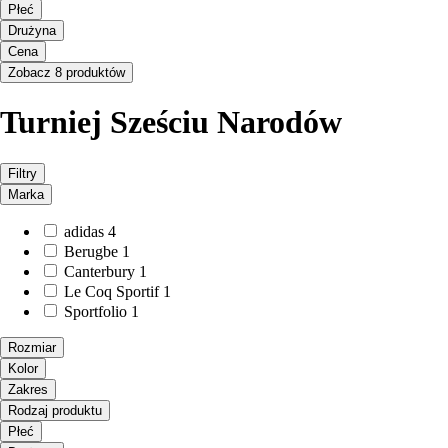
Płeć
Drużyna
Cena
Zobacz 8 produktów
Turniej Sześciu Narodów
Filtry
Marka
adidas
4
Berugbe
1
Canterbury
1
Le Coq Sportif
1
Sportfolio
1
Rozmiar
Kolor
Zakres
Rodzaj produktu
Płeć