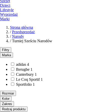
Sprzęt
Dzieci
Lifestyle
Wyprzedaż
Marki
Strona główna
/
Przedsprzedaż
/
Narody
/
Turniej Sześciu Narodów
Filtry
Marka
adidas
4
Berugbe
1
Canterbury
1
Le Coq Sportif
1
Sportfolio
1
Rozmiar
Kolor
Zakres
Rodzaj produktu