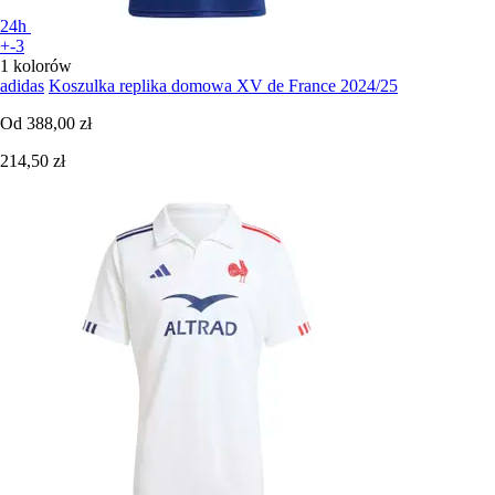
24h
+-3
1 kolorów
adidas
Koszulka replika domowa XV de France 2024/25
Od
388,00 zł
214,50 zł