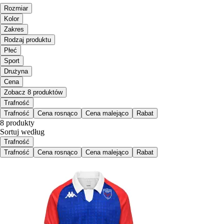
Rozmiar
Kolor
Zakres
Rodzaj produktu
Płeć
Sport
Drużyna
Cena
Zobacz 8 produktów
Trafność
Trafność
Cena rosnąco
Cena malejąco
Rabat
8 produkty
Sortuj według
Trafność
Trafność
Cena rosnąco
Cena malejąco
Rabat