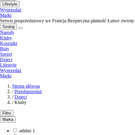
Lifestyle
Wyprzedaż
Marki
Serwis posprzedażowy we Francja
Bezpieczna płatność
Łatwe zwroty
Szukaj
Narody
Kluby
Koszulki
Buty
Sprzęt
Dzieci
Lifestyle
Wyprzedaż
Marki
Strona główna
/
Przedsprzedaż
/
Dzieci
/
Kluby
Filtry
Marka
adidas
1