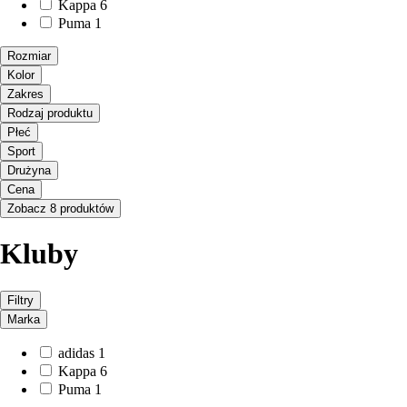
Kappa
6
Puma
1
Rozmiar
Kolor
Zakres
Rodzaj produktu
Płeć
Sport
Drużyna
Cena
Zobacz 8 produktów
Kluby
Filtry
Marka
adidas
1
Kappa
6
Puma
1