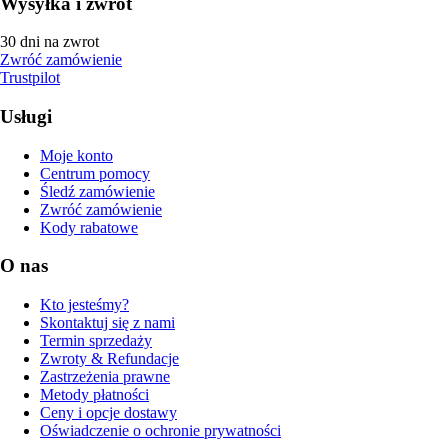
Wysyłka i zwrot
30 dni na zwrot
Zwróć zamówienie
Trustpilot
Usługi
Moje konto
Centrum pomocy
Śledź zamówienie
Zwróć zamówienie
Kody rabatowe
O nas
Kto jesteśmy?
Skontaktuj się z nami
Termin sprzedaży
Zwroty & Refundacje
Zastrzeżenia prawne
Metody płatności
Ceny i opcje dostawy
Oświadczenie o ochronie prywatności