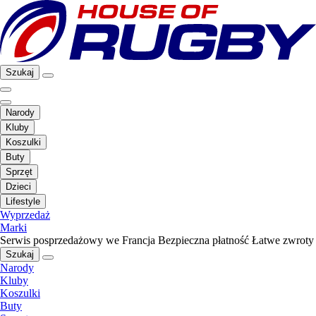
Szukaj
Narody
Kluby
Koszulki
Buty
Sprzęt
Dzieci
Lifestyle
Wyprzedaż
Marki
Serwis posprzedażowy we Francja
Bezpieczna płatność
Łatwe zwroty
Szukaj
Narody
Kluby
Koszulki
Buty