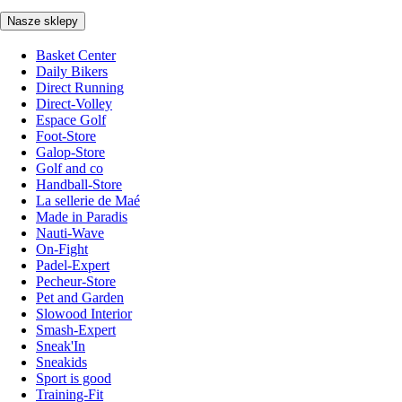
Nasze sklepy
Basket Center
Daily Bikers
Direct Running
Direct-Volley
Espace Golf
Foot-Store
Galop-Store
Golf and co
Handball-Store
La sellerie de Maé
Made in Paradis
Nauti-Wave
On-Fight
Padel-Expert
Pecheur-Store
Pet and Garden
Slowood Interior
Smash-Expert
Sneak'In
Sneakids
Sport is good
Training-Fit