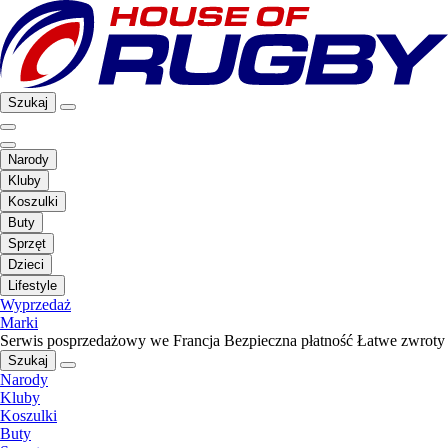
Szukaj
Narody
Kluby
Koszulki
Buty
Sprzęt
Dzieci
Lifestyle
Wyprzedaż
Marki
Serwis posprzedażowy we Francja
Bezpieczna płatność
Łatwe zwroty
Szukaj
Narody
Kluby
Koszulki
Buty