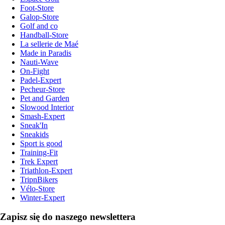
Foot-Store
Galop-Store
Golf and co
Handball-Store
La sellerie de Maé
Made in Paradis
Nauti-Wave
On-Fight
Padel-Expert
Pecheur-Store
Pet and Garden
Slowood Interior
Smash-Expert
Sneak'In
Sneakids
Sport is good
Training-Fit
Trek Expert
Triathlon-Expert
TripnBikers
Vélo-Store
Winter-Expert
Zapisz się do naszego newslettera