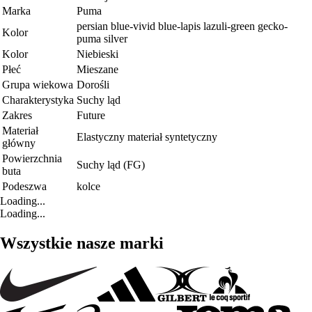
Marka
Puma
persian blue-vivid blue-lapis lazuli-green gecko-
Kolor
puma silver
Kolor
Niebieski
Płeć
Mieszane
Grupa wiekowa
Dorośli
Charakterystyka
Suchy ląd
Zakres
Future
Materiał
Elastyczny materiał syntetyczny
główny
Powierzchnia
Suchy ląd (FG)
buta
Podeszwa
kolce
Loading...
Loading...
Wszystkie nasze marki