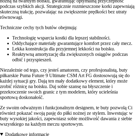
nożną na twardym boisku, gwarantując optymalną przyczepność
podczas szybkich akcji. Strategicznie rozmieszczone korki zapewniają
skuteczną trakcję, pozwalając na zwiększenie prędkości bez utraty
równowagi.
Techniczne cechy tych butów obejmują:
Technologię wsparcia kostki dla lepszej stabilności.
Oddychające materiały gwarantujące komfort przez cały mecz.
Lekka konstrukcja dla przyjemnej lekkości na boisku.
Reaktywną amortyzację dla zwiększonych osiągów podczas
odbić i przyspieszeń.
Niezależnie od tego, czy jesteś amatorem, czy profesjonalistą, buty
piłkarskie Puma Future 9 Ultimate CSM Art FG dostosowują się do
każdej sytuacji gry. Dają ten mały dodatkowy element, który może
zrobić różnicę na boisku. Daj sobie szansę na błyszczenie i
przekroczenie swoich granic z tym modelem, który ucieleśnia
sportową doskonałość.
Ze swoim odważnym i funkcjonalnym designem, te buty pozwolą Ci
również pokazać swoją pasję do piłki nożnej ze stylem. Inwestując w
buty wysokiej jakości, zapewniasz sobie możliwość dawania z siebie
wszystkiego na każdym meczu sportowym.
Dodatkowe informacje