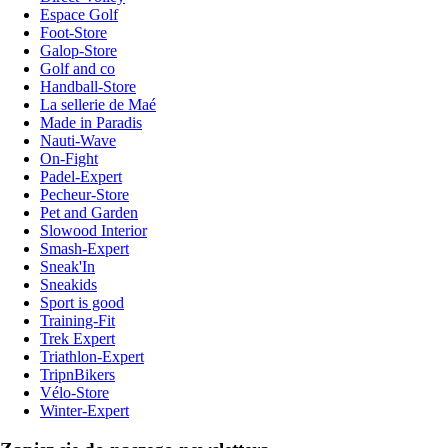
Espace Golf
Foot-Store
Galop-Store
Golf and co
Handball-Store
La sellerie de Maé
Made in Paradis
Nauti-Wave
On-Fight
Padel-Expert
Pecheur-Store
Pet and Garden
Slowood Interior
Smash-Expert
Sneak'In
Sneakids
Sport is good
Training-Fit
Trek Expert
Triathlon-Expert
TripnBikers
Vélo-Store
Winter-Expert