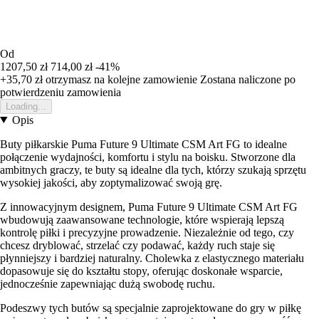
Od
1207,50 zł
714,00 zł
-41%
+35,70 zł
otrzymasz na kolejne zamowienie
Zostana naliczone po
potwierdzeniu zamowienia
Loading...
Opis
Buty piłkarskie Puma Future 9 Ultimate CSM Art FG to idealne
połączenie wydajności, komfortu i stylu na boisku. Stworzone dla
ambitnych graczy, te buty są idealne dla tych, którzy szukają sprzętu
wysokiej jakości, aby zoptymalizować swoją grę.
Z innowacyjnym designem, Puma Future 9 Ultimate CSM Art FG
wbudowują zaawansowane technologie, które wspierają lepszą
kontrolę piłki i precyzyjne prowadzenie. Niezależnie od tego, czy
chcesz dryblować, strzelać czy podawać, każdy ruch staje się
płynniejszy i bardziej naturalny. Cholewka z elastycznego materiału
dopasowuje się do kształtu stopy, oferując doskonałe wsparcie,
jednocześnie zapewniając dużą swobodę ruchu.
Podeszwy tych butów są specjalnie zaprojektowane do gry w piłkę