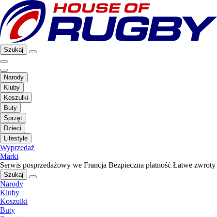
Szukaj
Narody
Kluby
Koszulki
Buty
Sprzęt
Dzieci
Lifestyle
Wyprzedaż
Marki
Serwis posprzedażowy we Francja
Bezpieczna płatność
Łatwe zwroty
Szukaj
Narody
Kluby
Koszulki
Buty