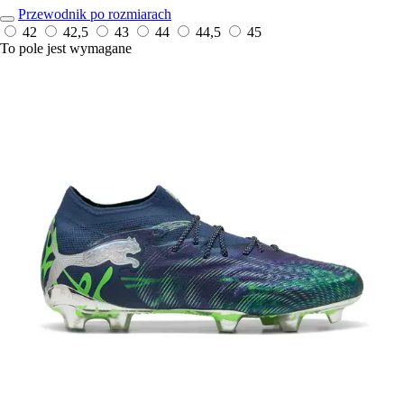
Przewodnik po rozmiarach
42
42,5
43
44
44,5
45
To pole jest wymagane