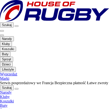
Szukaj
Narody
Kluby
Koszulki
Buty
Sprzęt
Dzieci
Lifestyle
Wyprzedaż
Marki
Serwis posprzedażowy we Francja
Bezpieczna płatność
Łatwe zwroty
Szukaj
Narody
Kluby
Koszulki
Buty