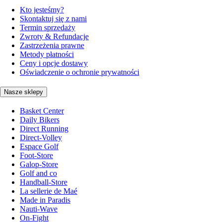
Kto jesteśmy?
Skontaktuj się z nami
Termin sprzedaży
Zwroty & Refundacje
Zastrzeżenia prawne
Metody płatności
Ceny i opcje dostawy
Oświadczenie o ochronie prywatności
Nasze sklepy
Basket Center
Daily Bikers
Direct Running
Direct-Volley
Espace Golf
Foot-Store
Galop-Store
Golf and co
Handball-Store
La sellerie de Maé
Made in Paradis
Nauti-Wave
On-Fight