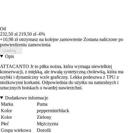
Od
232,50 zł
219,50 zł
-6%
+10,98 zł
otrzymasz na kolejne zamowienie
Zostana naliczone po
potwierdzeniu zamowienia
Loading...
Opis
ATTACANTO Jr to piłka nożna, która wymaga niewielkiej
konserwacji, z miękką, ale trwałą syntetyczną cholewką, która ma
szybki i dynamiczny wzór graficzny. Lekka podeszwa z TPU z
stożkowymi korkami. Odpowiednia do użytku na naturalnych i
sztucznych boiskach o twardej nawierzchni.
Dodatkowe informacje
Marka
Puma
Kolor
peppermint/black
Kolor
Zielony
Płeć
Mężczyzna
Grupa wiekowa
Dorośli