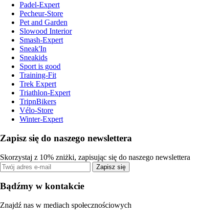
Padel-Expert
Pecheur-Store
Pet and Garden
Slowood Interior
Smash-Expert
Sneak'In
Sneakids
Sport is good
Training-Fit
Trek Expert
Triathlon-Expert
TripnBikers
Vélo-Store
Winter-Expert
Zapisz się do naszego newslettera
Skorzystaj z 10% zniżki, zapisując się do naszego newslettera
Zapisz się
Bądźmy w kontakcie
Znajdź nas w mediach społecznościowych